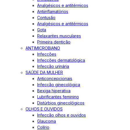
Analgésicos e antitérmicos
Antiinflamatórios
Contusão
Analgésicos e antitérmicos
Gota
Relaxantes musculares
Primeira dentição
ANTIMICROBIANO
Infecções
Infecções dermatológica
Infecção urinária
SAÚDE DA MULHER
Anticoncepcionais
Infecção ginecológica
Bexiga hiperativa
Lubrificantes feminino
Distúrbios ginecológicos
OLHOS E OUVIDOS
Infecção olhos e ouvidos
Glaucoma
Colírio