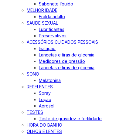
Sabonete líquido
MELHOR IDADE
Fralda adulto
SAÚDE SEXUAL
Lubrificantes
Preservativos
ACESSÓRIOS CUIDADOS PESSOAIS
Inalação
Lancetas e tiras de glicemia
Medidores de pressão
Lancetas e tiras de glicemia
SONO
Melatonina
REPELENTES
Spray
Loção
Aerosol
TESTES
Teste de gravidez e fertilidade
HORA DO BANHO
OLHOS E LENTES