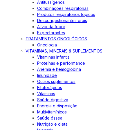
Antitussígenos
Combinações respiratórias
Produtos respiratórios tópicos
Descongestionantes orais
Alívio da febre
Expectorantes
TRATAMENTOS ONCOLÓGICOS
Oncologia
VITAMINAS, MINERAIS & SUPLEMENTOS
Vitaminas infantis
Proteínas e performance
Anemia e hemoglobina
Imunidade
Outros suplementos
Fitoterápicos
Vitaminas
Saúde digestiva
Energia e disposição
Multivitamínicos
Saúde óssea
Nutrição e dieta