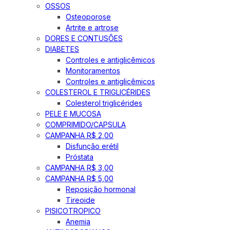
OSSOS
Osteoporose
Artrite e artrose
DORES E CONTUSÕES
DIABETES
Controles e antiglicêmicos
Monitoramentos
Controles e antiglicêmicos
COLESTEROL E TRIGLICÉRIDES
Colesterol triglicérides
PELE E MUCOSA
COMPRIMIDO/CAPSULA
CAMPANHA R$ 2,00
Disfunção erétil
Próstata
CAMPANHA R$ 3,00
CAMPANHA R$ 5,00
Reposição hormonal
Tireoide
PISICOTROPICO
Anemia