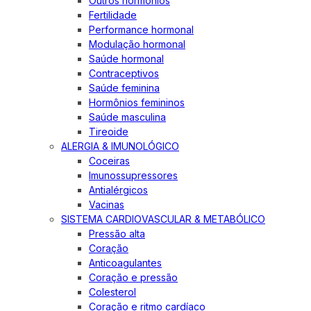
Outros hormônios
Fertilidade
Performance hormonal
Modulação hormonal
Saúde hormonal
Contraceptivos
Saúde feminina
Hormônios femininos
Saúde masculina
Tireoide
ALERGIA & IMUNOLÓGICO
Coceiras
Imunossupressores
Antialérgicos
Vacinas
SISTEMA CARDIOVASCULAR & METABÓLICO
Pressão alta
Coração
Anticoagulantes
Coração e pressão
Colesterol
Coração e ritmo cardíaco