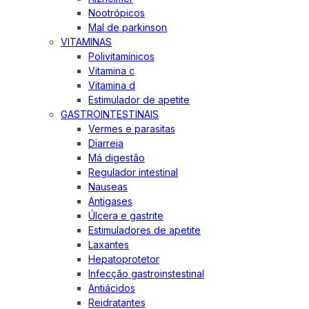
Nootrópicos
Mal de parkinson
VITAMINAS
Polivitamínicos
Vitamina c
Vitamina d
Estimulador de apetite
GASTROINTESTINAIS
Vermes e parasitas
Diarreia
Má digestão
Regulador intestinal
Nauseas
Antigases
Úlcera e gastrite
Estimuladores de apetite
Laxantes
Hepatoprotetor
Infecção gastroinstestinal
Antiácidos
Reidratantes