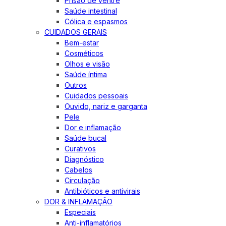
Prisão de ventre
Saúde intestinal
Cólica e espasmos
CUIDADOS GERAIS
Bem-estar
Cosméticos
Olhos e visão
Saúde íntima
Outros
Cuidados pessoais
Ouvido, nariz e garganta
Pele
Dor e inflamação
Saúde bucal
Curativos
Diagnóstico
Cabelos
Circulação
Antibióticos e antivirais
DOR & INFLAMAÇÃO
Especiais
Anti-inflamatórios