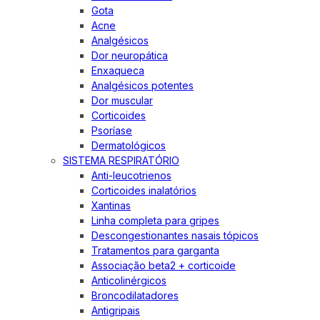
Gota
Acne
Analgésicos
Dor neuropática
Enxaqueca
Analgésicos potentes
Dor muscular
Corticoides
Psoríase
Dermatológicos
SISTEMA RESPIRATÓRIO
Anti-leucotrienos
Corticoides inalatórios
Xantinas
Linha completa para gripes
Descongestionantes nasais tópicos
Tratamentos para garganta
Associação beta2 + corticoide
Anticolinérgicos
Broncodilatadores
Antigripais