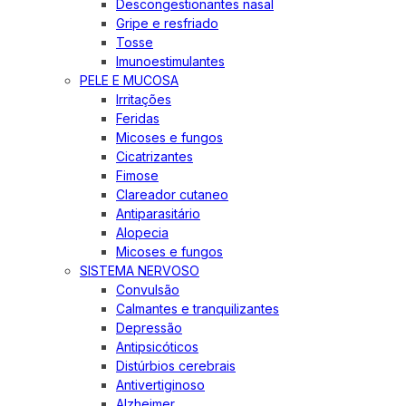
Descongestionantes nasal
Gripe e resfriado
Tosse
Imunoestimulantes
PELE E MUCOSA
Irritações
Feridas
Micoses e fungos
Cicatrizantes
Fimose
Clareador cutaneo
Antiparasitário
Alopecia
Micoses e fungos
SISTEMA NERVOSO
Convulsão
Calmantes e tranquilizantes
Depressão
Antipsicóticos
Distúrbios cerebrais
Antivertiginoso
Alzheimer