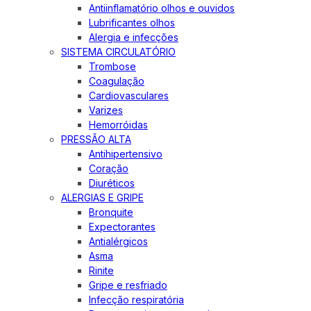
Antiinflamatório olhos e ouvidos
Lubrificantes olhos
Alergia e infecções
SISTEMA CIRCULATÓRIO
Trombose
Coagulação
Cardiovasculares
Varizes
Hemorróidas
PRESSÃO ALTA
Antihipertensivo
Coração
Diuréticos
ALERGIAS E GRIPE
Bronquite
Expectorantes
Antialérgicos
Asma
Rinite
Gripe e resfriado
Infecção respiratória