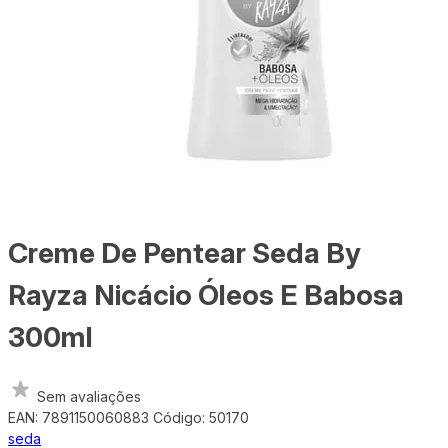
Creme De Pentear Seda By
Rayza Nicácio Óleos E Babosa
300ml
Sem avaliações
EAN: 7891150060883
Código: 50170
seda