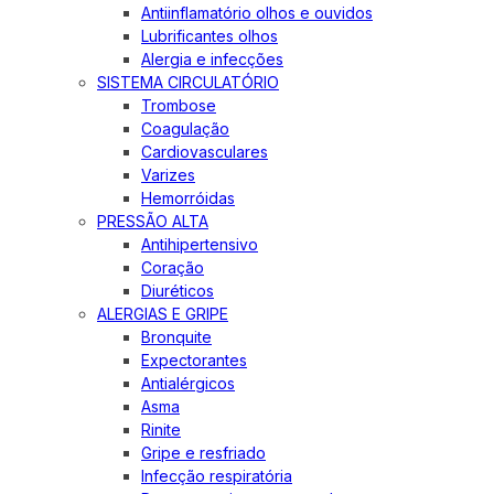
Antiinflamatório olhos e ouvidos
Lubrificantes olhos
Alergia e infecções
SISTEMA CIRCULATÓRIO
Trombose
Coagulação
Cardiovasculares
Varizes
Hemorróidas
PRESSÃO ALTA
Antihipertensivo
Coração
Diuréticos
ALERGIAS E GRIPE
Bronquite
Expectorantes
Antialérgicos
Asma
Rinite
Gripe e resfriado
Infecção respiratória