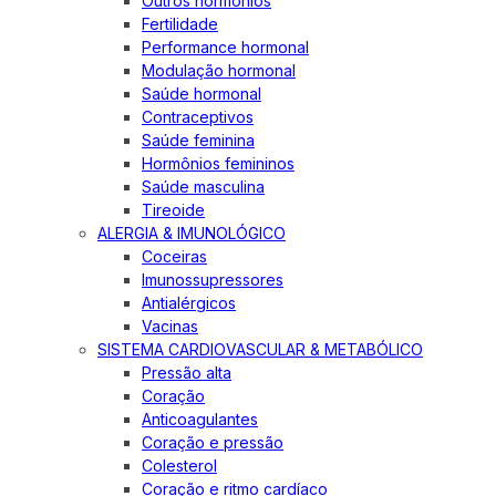
Outros hormônios
Fertilidade
Performance hormonal
Modulação hormonal
Saúde hormonal
Contraceptivos
Saúde feminina
Hormônios femininos
Saúde masculina
Tireoide
ALERGIA & IMUNOLÓGICO
Coceiras
Imunossupressores
Antialérgicos
Vacinas
SISTEMA CARDIOVASCULAR & METABÓLICO
Pressão alta
Coração
Anticoagulantes
Coração e pressão
Colesterol
Coração e ritmo cardíaco