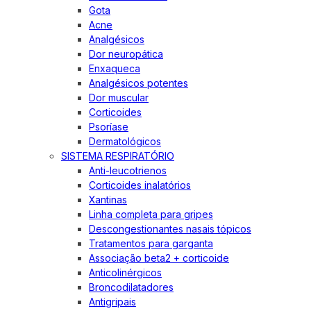
Gota
Acne
Analgésicos
Dor neuropática
Enxaqueca
Analgésicos potentes
Dor muscular
Corticoides
Psoríase
Dermatológicos
SISTEMA RESPIRATÓRIO
Anti-leucotrienos
Corticoides inalatórios
Xantinas
Linha completa para gripes
Descongestionantes nasais tópicos
Tratamentos para garganta
Associação beta2 + corticoide
Anticolinérgicos
Broncodilatadores
Antigripais