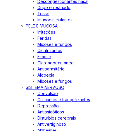
Descongestionantes nasal
Gripe e resfriado
Tosse
Imunoestimulantes
PELE E MUCOSA
Irritações
Feridas
Micoses e fungos
Cicatrizantes
Fimose
Clareador cutaneo
Antiparasitário
Alopecia
Micoses e fungos
SISTEMA NERVOSO
Convulsão
Calmantes e tranquilizantes
Depressão
Antipsicóticos
Distúrbios cerebrais
Antivertiginoso
Alzheimer