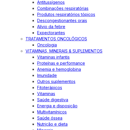
Antitussígenos
Combinações respiratórias
Produtos respiratórios tópicos
Descongestionantes orais
Alívio da febre
Expectorantes
TRATAMENTOS ONCOLÓGICOS
Oncologia
VITAMINAS, MINERAIS & SUPLEMENTOS
Vitaminas infantis
Proteínas e performance
Anemia e hemoglobina
Imunidade
Outros suplementos
Fitoterápicos
Vitaminas
Saúde digestiva
Energia e disposição
Multivitamínicos
Saúde óssea
Nutrição e dieta