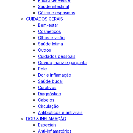
Prisão de ventre
Saúde intestinal
Cólica e espasmos
CUIDADOS GERAIS
Bem-estar
Cosméticos
Olhos e visão
Saúde íntima
Outros
Cuidados pessoais
Ouvido, nariz e garganta
Pele
Dor e inflamação
Saúde bucal
Curativos
Diagnóstico
Cabelos
Circulação
Antibióticos e antivirais
DOR & INFLAMAÇÃO
Especiais
Anti-inflamatórios