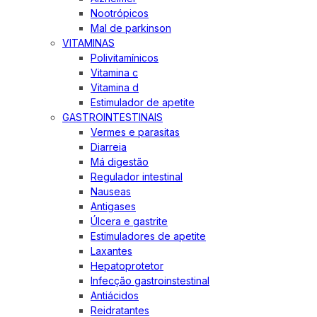
Nootrópicos
Mal de parkinson
VITAMINAS
Polivitamínicos
Vitamina c
Vitamina d
Estimulador de apetite
GASTROINTESTINAIS
Vermes e parasitas
Diarreia
Má digestão
Regulador intestinal
Nauseas
Antigases
Úlcera e gastrite
Estimuladores de apetite
Laxantes
Hepatoprotetor
Infecção gastroinstestinal
Antiácidos
Reidratantes