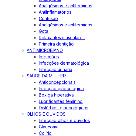
Analgésicos e antitérmicos
Antiinflamatórios
Contusão
Analgésicos e antitérmicos
Gota
Relaxantes musculares
Primeira dentição
ANTIMICROBIANO
Infecções
Infecções dermatológica
Infecção urinária
SAÚDE DA MULHER
Anticoncepcionais
Infecção ginecológica
Bexiga hiperativa
Lubrificantes feminino
Distúrbios ginecológicos
OLHOS E OUVIDOS
Infecção olhos e ouvidos
Glaucoma
Colírio