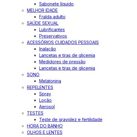
Sabonete líquido
MELHOR IDADE
Fralda adulto
SAÚDE SEXUAL
Lubrificantes
Preservativos
ACESSÓRIOS CUIDADOS PESSOAIS
Inalação
Lancetas e tiras de glicemia
Medidores de pressão
Lancetas e tiras de glicemia
SONO
Melatonina
REPELENTES
Spray
Loção
Aerosol
TESTES
Teste de gravidez e fertilidade
HORA DO BANHO
OLHOS E LENTES