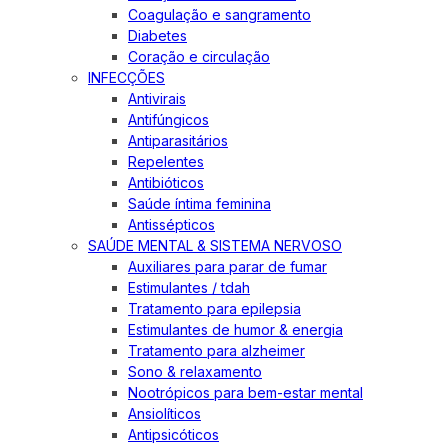
Coagulação e sangramento
Diabetes
Coração e circulação
INFECÇÕES
Antivirais
Antifúngicos
Antiparasitários
Repelentes
Antibióticos
Saúde íntima feminina
Antissépticos
SAÚDE MENTAL & SISTEMA NERVOSO
Auxiliares para parar de fumar
Estimulantes / tdah
Tratamento para epilepsia
Estimulantes de humor & energia
Tratamento para alzheimer
Sono & relaxamento
Nootrópicos para bem-estar mental
Ansiolíticos
Antipsicóticos