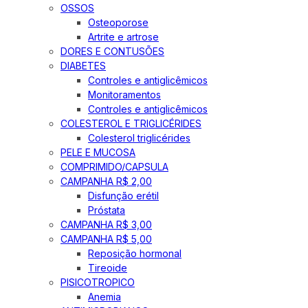
OSSOS
Osteoporose
Artrite e artrose
DORES E CONTUSÕES
DIABETES
Controles e antiglicêmicos
Monitoramentos
Controles e antiglicêmicos
COLESTEROL E TRIGLICÉRIDES
Colesterol triglicérides
PELE E MUCOSA
COMPRIMIDO/CAPSULA
CAMPANHA R$ 2,00
Disfunção erétil
Próstata
CAMPANHA R$ 3,00
CAMPANHA R$ 5,00
Reposição hormonal
Tireoide
PISICOTROPICO
Anemia