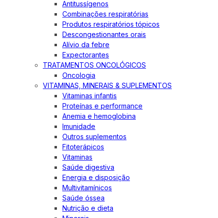
Antitussígenos
Combinações respiratórias
Produtos respiratórios tópicos
Descongestionantes orais
Alívio da febre
Expectorantes
TRATAMENTOS ONCOLÓGICOS
Oncologia
VITAMINAS, MINERAIS & SUPLEMENTOS
Vitaminas infantis
Proteínas e performance
Anemia e hemoglobina
Imunidade
Outros suplementos
Fitoterápicos
Vitaminas
Saúde digestiva
Energia e disposição
Multivitamínicos
Saúde óssea
Nutrição e dieta