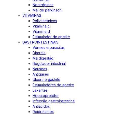
Nootrópicos
Mal de parkinson
VITAMINAS
Polivitamínicos
Vitamina c
Vitamina d
Estimulador de apetite
GASTROINTESTINAIS
Vermes e parasitas
Diarreia
Má digestão
Regulador intestinal
Nauseas
Antigases
Úlcera e gastrite
Estimuladores de apetite
Laxantes
Hepatoprotetor
Infecção gastroinstestinal
Antiácidos
Reidratantes