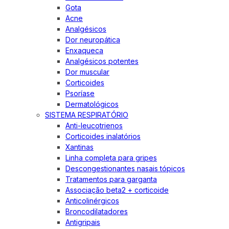
Gota
Acne
Analgésicos
Dor neuropática
Enxaqueca
Analgésicos potentes
Dor muscular
Corticoides
Psoríase
Dermatológicos
SISTEMA RESPIRATÓRIO
Anti-leucotrienos
Corticoides inalatórios
Xantinas
Linha completa para gripes
Descongestionantes nasais tópicos
Tratamentos para garganta
Associação beta2 + corticoide
Anticolinérgicos
Broncodilatadores
Antigripais