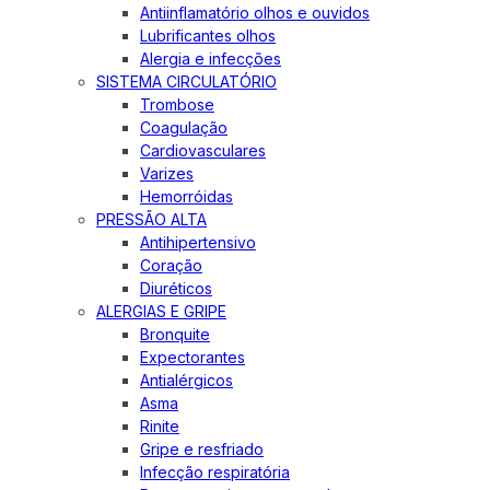
Antiinflamatório olhos e ouvidos
Lubrificantes olhos
Alergia e infecções
SISTEMA CIRCULATÓRIO
Trombose
Coagulação
Cardiovasculares
Varizes
Hemorróidas
PRESSÃO ALTA
Antihipertensivo
Coração
Diuréticos
ALERGIAS E GRIPE
Bronquite
Expectorantes
Antialérgicos
Asma
Rinite
Gripe e resfriado
Infecção respiratória