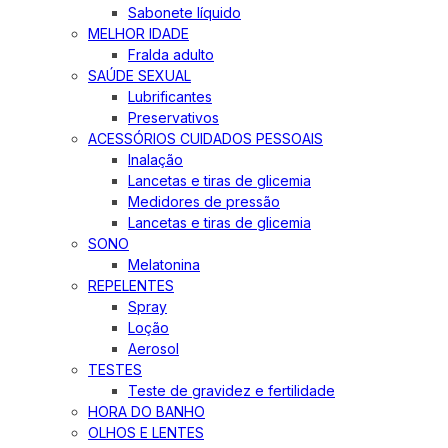
Sabonete líquido
MELHOR IDADE
Fralda adulto
SAÚDE SEXUAL
Lubrificantes
Preservativos
ACESSÓRIOS CUIDADOS PESSOAIS
Inalação
Lancetas e tiras de glicemia
Medidores de pressão
Lancetas e tiras de glicemia
SONO
Melatonina
REPELENTES
Spray
Loção
Aerosol
TESTES
Teste de gravidez e fertilidade
HORA DO BANHO
OLHOS E LENTES