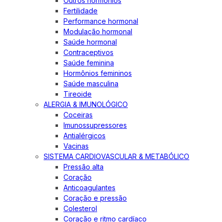
Outros hormônios
Fertilidade
Performance hormonal
Modulação hormonal
Saúde hormonal
Contraceptivos
Saúde feminina
Hormônios femininos
Saúde masculina
Tireoide
ALERGIA & IMUNOLÓGICO
Coceiras
Imunossupressores
Antialérgicos
Vacinas
SISTEMA CARDIOVASCULAR & METABÓLICO
Pressão alta
Coração
Anticoagulantes
Coração e pressão
Colesterol
Coração e ritmo cardíaco