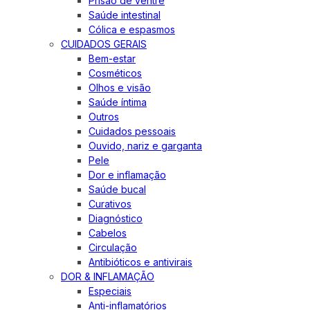
Prisão de ventre
Saúde intestinal
Cólica e espasmos
CUIDADOS GERAIS
Bem-estar
Cosméticos
Olhos e visão
Saúde íntima
Outros
Cuidados pessoais
Ouvido, nariz e garganta
Pele
Dor e inflamação
Saúde bucal
Curativos
Diagnóstico
Cabelos
Circulação
Antibióticos e antivirais
DOR & INFLAMAÇÃO
Especiais
Anti-inflamatórios