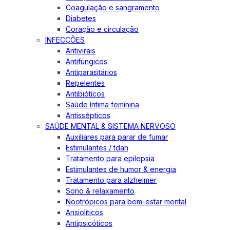
Coagulação e sangramento
Diabetes
Coração e circulação
INFECÇÕES
Antivirais
Antifúngicos
Antiparasitários
Repelentes
Antibióticos
Saúde íntima feminina
Antissépticos
SAÚDE MENTAL & SISTEMA NERVOSO
Auxiliares para parar de fumar
Estimulantes / tdah
Tratamento para epilepsia
Estimulantes de humor & energia
Tratamento para alzheimer
Sono & relaxamento
Nootrópicos para bem-estar mental
Ansiolíticos
Antipsicóticos