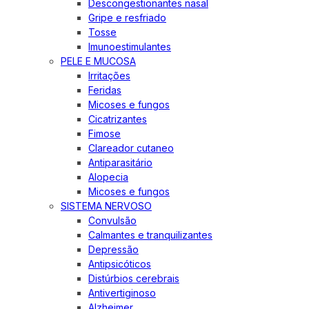
Descongestionantes nasal
Gripe e resfriado
Tosse
Imunoestimulantes
PELE E MUCOSA
Irritações
Feridas
Micoses e fungos
Cicatrizantes
Fimose
Clareador cutaneo
Antiparasitário
Alopecia
Micoses e fungos
SISTEMA NERVOSO
Convulsão
Calmantes e tranquilizantes
Depressão
Antipsicóticos
Distúrbios cerebrais
Antivertiginoso
Alzheimer