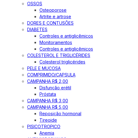
OSSOS
Osteoporose
Artrite e artrose
DORES E CONTUSÕES
DIABETES
Controles e antiglicêmicos
Monitoramentos
Controles e antiglicêmicos
COLESTEROL E TRIGLICÉRIDES
Colesterol triglicérides
PELE E MUCOSA
COMPRIMIDO/CAPSULA
CAMPANHA R$ 2,00
Disfunção erétil
Próstata
CAMPANHA R$ 3,00
CAMPANHA R$ 5,00
Reposição hormonal
Tireoide
PISICOTROPICO
Anemia