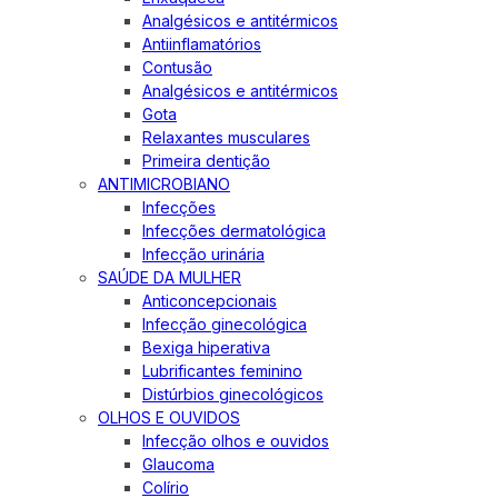
Analgésicos e antitérmicos
Antiinflamatórios
Contusão
Analgésicos e antitérmicos
Gota
Relaxantes musculares
Primeira dentição
ANTIMICROBIANO
Infecções
Infecções dermatológica
Infecção urinária
SAÚDE DA MULHER
Anticoncepcionais
Infecção ginecológica
Bexiga hiperativa
Lubrificantes feminino
Distúrbios ginecológicos
OLHOS E OUVIDOS
Infecção olhos e ouvidos
Glaucoma
Colírio