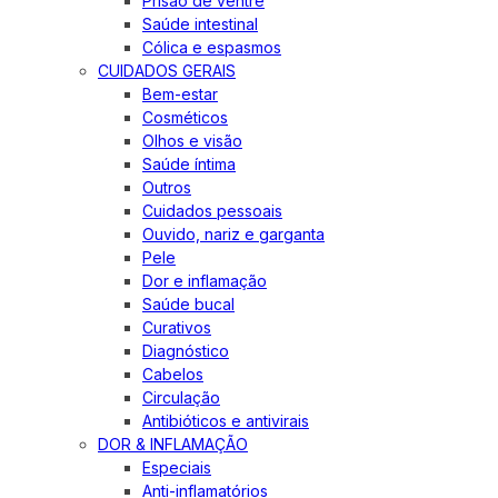
Prisão de ventre
Saúde intestinal
Cólica e espasmos
CUIDADOS GERAIS
Bem-estar
Cosméticos
Olhos e visão
Saúde íntima
Outros
Cuidados pessoais
Ouvido, nariz e garganta
Pele
Dor e inflamação
Saúde bucal
Curativos
Diagnóstico
Cabelos
Circulação
Antibióticos e antivirais
DOR & INFLAMAÇÃO
Especiais
Anti-inflamatórios