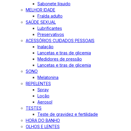
Sabonete líquido
MELHOR IDADE
Fralda adulto
SAÚDE SEXUAL
Lubrificantes
Preservativos
ACESSÓRIOS CUIDADOS PESSOAIS
Inalação
Lancetas e tiras de glicemia
Medidores de pressão
Lancetas e tiras de glicemia
SONO
Melatonina
REPELENTES
Spray
Loção
Aerosol
TESTES
Teste de gravidez e fertilidade
HORA DO BANHO
OLHOS E LENTES