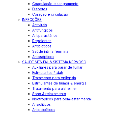
Coagulação e sangramento
Diabetes
Coração e circulação
INFECÇÕES
Antivirais
Antifúngicos
Antiparasitários
Repelentes
Antibióticos
Saúde íntima feminina
Antissépticos
SAÚDE MENTAL & SISTEMA NERVOSO
Auxiliares para parar de fumar
Estimulantes / tdah
Tratamento para epilepsia
Estimulantes de humor & energia
Tratamento para alzheimer
Sono & relaxamento
Nootrópicos para bem-estar mental
Ansiolíticos
Antipsicóticos