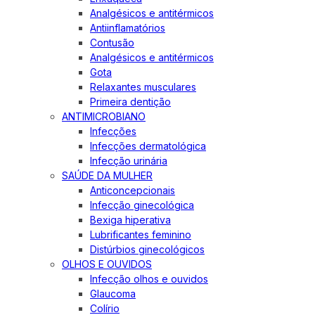
Analgésicos e antitérmicos
Antiinflamatórios
Contusão
Analgésicos e antitérmicos
Gota
Relaxantes musculares
Primeira dentição
ANTIMICROBIANO
Infecções
Infecções dermatológica
Infecção urinária
SAÚDE DA MULHER
Anticoncepcionais
Infecção ginecológica
Bexiga hiperativa
Lubrificantes feminino
Distúrbios ginecológicos
OLHOS E OUVIDOS
Infecção olhos e ouvidos
Glaucoma
Colírio