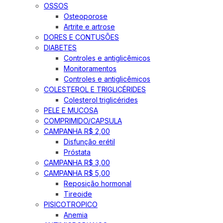
OSSOS
Osteoporose
Artrite e artrose
DORES E CONTUSÕES
DIABETES
Controles e antiglicêmicos
Monitoramentos
Controles e antiglicêmicos
COLESTEROL E TRIGLICÉRIDES
Colesterol triglicérides
PELE E MUCOSA
COMPRIMIDO/CAPSULA
CAMPANHA R$ 2,00
Disfunção erétil
Próstata
CAMPANHA R$ 3,00
CAMPANHA R$ 5,00
Reposição hormonal
Tireoide
PISICOTROPICO
Anemia