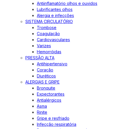
Antiinflamatório olhos e ouvidos
Lubrificantes olhos
Alergia e infecções
SISTEMA CIRCULATÓRIO
Trombose
Coagulação
Cardiovasculares
Varizes
Hemorróidas
PRESSÃO ALTA
Antihipertensivo
Coração
Diuréticos
ALERGIAS E GRIPE
Bronquite
Expectorantes
Antialérgicos
Asma
Rinite
Gripe e resfriado
Infecção respiratória