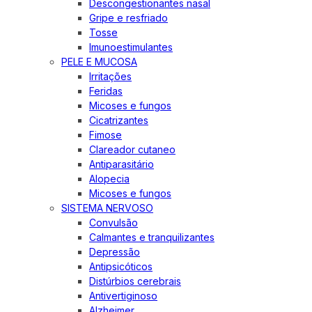
Descongestionantes nasal
Gripe e resfriado
Tosse
Imunoestimulantes
PELE E MUCOSA
Irritações
Feridas
Micoses e fungos
Cicatrizantes
Fimose
Clareador cutaneo
Antiparasitário
Alopecia
Micoses e fungos
SISTEMA NERVOSO
Convulsão
Calmantes e tranquilizantes
Depressão
Antipsicóticos
Distúrbios cerebrais
Antivertiginoso
Alzheimer