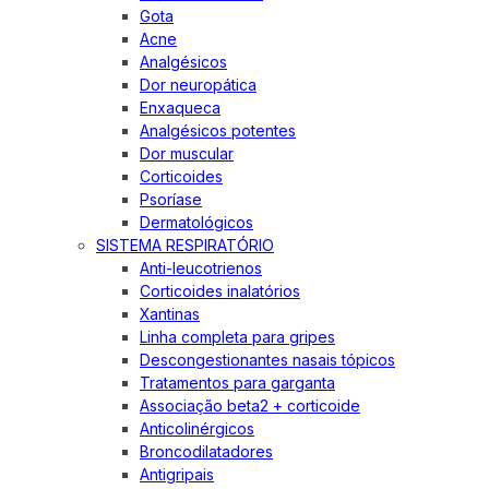
Gota
Acne
Analgésicos
Dor neuropática
Enxaqueca
Analgésicos potentes
Dor muscular
Corticoides
Psoríase
Dermatológicos
SISTEMA RESPIRATÓRIO
Anti-leucotrienos
Corticoides inalatórios
Xantinas
Linha completa para gripes
Descongestionantes nasais tópicos
Tratamentos para garganta
Associação beta2 + corticoide
Anticolinérgicos
Broncodilatadores
Antigripais