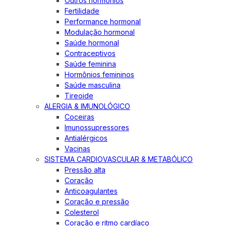
Outros hormônios
Fertilidade
Performance hormonal
Modulação hormonal
Saúde hormonal
Contraceptivos
Saúde feminina
Hormônios femininos
Saúde masculina
Tireoide
ALERGIA & IMUNOLÓGICO
Coceiras
Imunossupressores
Antialérgicos
Vacinas
SISTEMA CARDIOVASCULAR & METABÓLICO
Pressão alta
Coração
Anticoagulantes
Coração e pressão
Colesterol
Coração e ritmo cardíaco