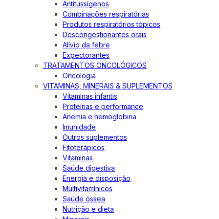
Antitussígenos
Combinações respiratórias
Produtos respiratórios tópicos
Descongestionantes orais
Alívio da febre
Expectorantes
TRATAMENTOS ONCOLÓGICOS
Oncologia
VITAMINAS, MINERAIS & SUPLEMENTOS
Vitaminas infantis
Proteínas e performance
Anemia e hemoglobina
Imunidade
Outros suplementos
Fitoterápicos
Vitaminas
Saúde digestiva
Energia e disposição
Multivitamínicos
Saúde óssea
Nutrição e dieta