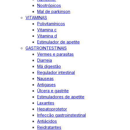
Nootrópicos
Mal de parkinson
VITAMINAS
Polivitamínicos
Vitamina c
Vitamina d
Estimulador de apetite
GASTROINTESTINAIS
Vermes e parasitas
Diarreia
Má digestão
Regulador intestinal
Nauseas
Antigases
Úlcera e gastrite
Estimuladores de apetite
Laxantes
Hepatoprotetor
Infecção gastroinstestinal
Antiácidos
Reidratantes