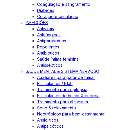
Coagulação e sangramento
Diabetes
Coração e circulação
INFECÇÕES
Antivirais
Antifúngicos
Antiparasitários
Repelentes
Antibióticos
Saúde íntima feminina
Antissépticos
SAÚDE MENTAL & SISTEMA NERVOSO
Auxiliares para parar de fumar
Estimulantes / tdah
Tratamento para epilepsia
Estimulantes de humor & energia
Tratamento para alzheimer
Sono & relaxamento
Nootrópicos para bem-estar mental
Ansiolíticos
Antipsicóticos