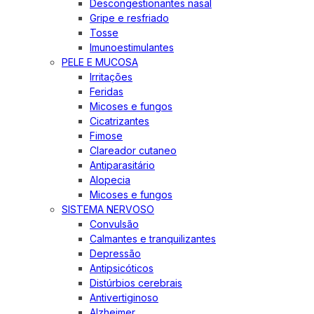
Descongestionantes nasal
Gripe e resfriado
Tosse
Imunoestimulantes
PELE E MUCOSA
Irritações
Feridas
Micoses e fungos
Cicatrizantes
Fimose
Clareador cutaneo
Antiparasitário
Alopecia
Micoses e fungos
SISTEMA NERVOSO
Convulsão
Calmantes e tranquilizantes
Depressão
Antipsicóticos
Distúrbios cerebrais
Antivertiginoso
Alzheimer