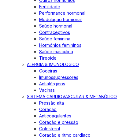
Outros hormônios
Fertilidade
Performance hormonal
Modulação hormonal
Saúde hormonal
Contraceptivos
Saúde feminina
Hormônios femininos
Saúde masculina
Tireoide
ALERGIA & IMUNOLÓGICO
Coceiras
Imunossupressores
Antialérgicos
Vacinas
SISTEMA CARDIOVASCULAR & METABÓLICO
Pressão alta
Coração
Anticoagulantes
Coração e pressão
Colesterol
Coração e ritmo cardíaco