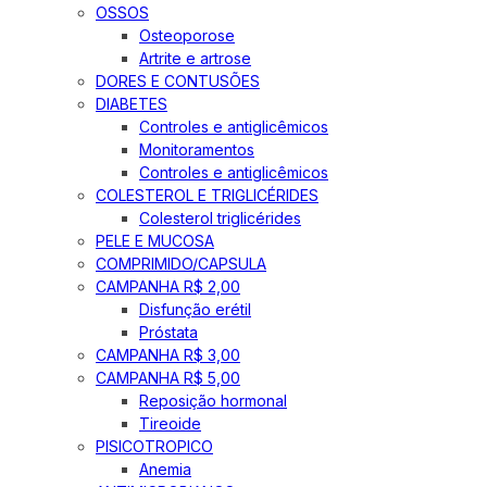
OSSOS
Osteoporose
Artrite e artrose
DORES E CONTUSÕES
DIABETES
Controles e antiglicêmicos
Monitoramentos
Controles e antiglicêmicos
COLESTEROL E TRIGLICÉRIDES
Colesterol triglicérides
PELE E MUCOSA
COMPRIMIDO/CAPSULA
CAMPANHA R$ 2,00
Disfunção erétil
Próstata
CAMPANHA R$ 3,00
CAMPANHA R$ 5,00
Reposição hormonal
Tireoide
PISICOTROPICO
Anemia