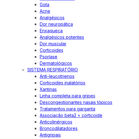
Gota
Acne
Analgésicos
Dor neuropática
Enxaqueca
Analgésicos potentes
Dor muscular
Corticoides
Psoríase
Dermatológicos
SISTEMA RESPIRATÓRIO
Anti-leucotrienos
Corticoides inalatórios
Xantinas
Linha completa para gripes
Descongestionantes nasais tópicos
Tratamentos para garganta
Associação beta2 + corticoide
Anticolinérgicos
Broncodilatadores
Antigripais