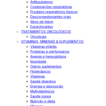
Antitussígenos
Combinações respiratórias
Produtos respiratórios tópicos
Descongestionantes orais
Alívio da febre
Expectorantes
TRATAMENTOS ONCOLÓGICOS
Oncologia
VITAMINAS, MINERAIS & SUPLEMENTOS
Vitaminas infantis
Proteínas e performance
Anemia e hemoglobina
Imunidade
Outros suplementos
Fitoterápicos
Vitaminas
Saúde digestiva
Energia e disposição
Multivitamínicos
Saúde óssea
Nutrição e dieta