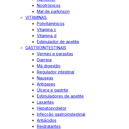
Nootrópicos
Mal de parkinson
VITAMINAS
Polivitamínicos
Vitamina c
Vitamina d
Estimulador de apetite
GASTROINTESTINAIS
Vermes e parasitas
Diarreia
Má digestão
Regulador intestinal
Nauseas
Antigases
Úlcera e gastrite
Estimuladores de apetite
Laxantes
Hepatoprotetor
Infecção gastroinstestinal
Antiácidos
Reidratantes