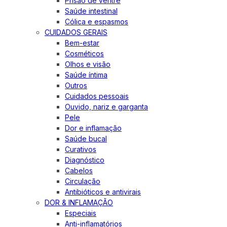
Prisão de ventre
Saúde intestinal
Cólica e espasmos
CUIDADOS GERAIS
Bem-estar
Cosméticos
Olhos e visão
Saúde íntima
Outros
Cuidados pessoais
Ouvido, nariz e garganta
Pele
Dor e inflamação
Saúde bucal
Curativos
Diagnóstico
Cabelos
Circulação
Antibióticos e antivirais
DOR & INFLAMAÇÃO
Especiais
Anti-inflamatórios