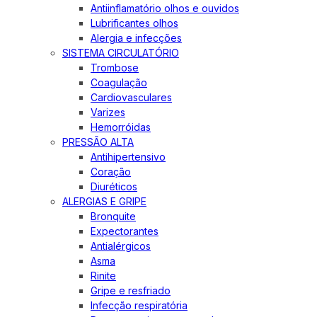
Antiinflamatório olhos e ouvidos
Lubrificantes olhos
Alergia e infecções
SISTEMA CIRCULATÓRIO
Trombose
Coagulação
Cardiovasculares
Varizes
Hemorróidas
PRESSÃO ALTA
Antihipertensivo
Coração
Diuréticos
ALERGIAS E GRIPE
Bronquite
Expectorantes
Antialérgicos
Asma
Rinite
Gripe e resfriado
Infecção respiratória