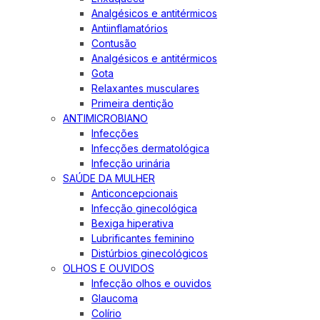
Analgésicos e antitérmicos
Antiinflamatórios
Contusão
Analgésicos e antitérmicos
Gota
Relaxantes musculares
Primeira dentição
ANTIMICROBIANO
Infecções
Infecções dermatológica
Infecção urinária
SAÚDE DA MULHER
Anticoncepcionais
Infecção ginecológica
Bexiga hiperativa
Lubrificantes feminino
Distúrbios ginecológicos
OLHOS E OUVIDOS
Infecção olhos e ouvidos
Glaucoma
Colírio