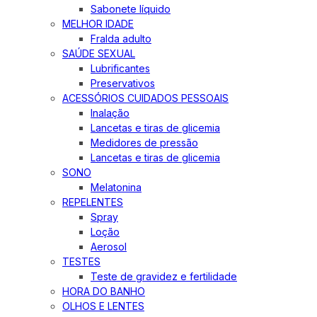
Sabonete líquido
MELHOR IDADE
Fralda adulto
SAÚDE SEXUAL
Lubrificantes
Preservativos
ACESSÓRIOS CUIDADOS PESSOAIS
Inalação
Lancetas e tiras de glicemia
Medidores de pressão
Lancetas e tiras de glicemia
SONO
Melatonina
REPELENTES
Spray
Loção
Aerosol
TESTES
Teste de gravidez e fertilidade
HORA DO BANHO
OLHOS E LENTES