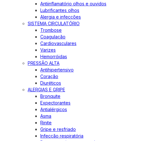
Antiinflamatório olhos e ouvidos
Lubrificantes olhos
Alergia e infecções
SISTEMA CIRCULATÓRIO
Trombose
Coagulação
Cardiovasculares
Varizes
Hemorróidas
PRESSÃO ALTA
Antihipertensivo
Coração
Diuréticos
ALERGIAS E GRIPE
Bronquite
Expectorantes
Antialérgicos
Asma
Rinite
Gripe e resfriado
Infecção respiratória