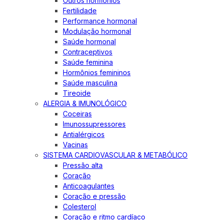
Outros hormônios
Fertilidade
Performance hormonal
Modulação hormonal
Saúde hormonal
Contraceptivos
Saúde feminina
Hormônios femininos
Saúde masculina
Tireoide
ALERGIA & IMUNOLÓGICO
Coceiras
Imunossupressores
Antialérgicos
Vacinas
SISTEMA CARDIOVASCULAR & METABÓLICO
Pressão alta
Coração
Anticoagulantes
Coração e pressão
Colesterol
Coração e ritmo cardíaco