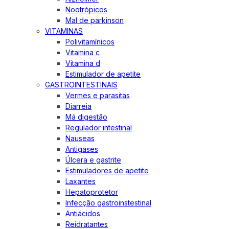
Nootrópicos
Mal de parkinson
VITAMINAS
Polivitamínicos
Vitamina c
Vitamina d
Estimulador de apetite
GASTROINTESTINAIS
Vermes e parasitas
Diarreia
Má digestão
Regulador intestinal
Nauseas
Antigases
Úlcera e gastrite
Estimuladores de apetite
Laxantes
Hepatoprotetor
Infecção gastroinstestinal
Antiácidos
Reidratantes