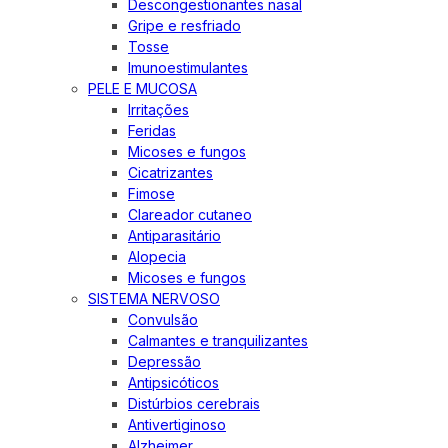
Descongestionantes nasal
Gripe e resfriado
Tosse
Imunoestimulantes
PELE E MUCOSA
Irritações
Feridas
Micoses e fungos
Cicatrizantes
Fimose
Clareador cutaneo
Antiparasitário
Alopecia
Micoses e fungos
SISTEMA NERVOSO
Convulsão
Calmantes e tranquilizantes
Depressão
Antipsicóticos
Distúrbios cerebrais
Antivertiginoso
Alzheimer