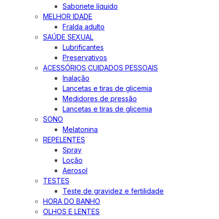
Sabonete líquido
MELHOR IDADE
Fralda adulto
SAÚDE SEXUAL
Lubrificantes
Preservativos
ACESSÓRIOS CUIDADOS PESSOAIS
Inalação
Lancetas e tiras de glicemia
Medidores de pressão
Lancetas e tiras de glicemia
SONO
Melatonina
REPELENTES
Spray
Loção
Aerosol
TESTES
Teste de gravidez e fertilidade
HORA DO BANHO
OLHOS E LENTES