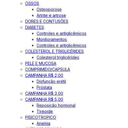
OSSOS
Osteoporose
Artrite e artrose
DORES E CONTUSÕES
DIABETES
Controles e antiglicêmicos
Monitoramentos
Controles e antiglicêmicos
COLESTEROL E TRIGLICÉRIDES
Colesterol triglicérides
PELE E MUCOSA
COMPRIMIDO/CAPSULA
CAMPANHA R$ 2,00
Disfunção erétil
Próstata
CAMPANHA R$ 3,00
CAMPANHA R$ 5,00
Reposição hormonal
Tireoide
PISICOTROPICO
Anemia