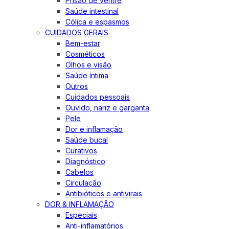
Prisão de ventre
Saúde intestinal
Cólica e espasmos
CUIDADOS GERAIS
Bem-estar
Cosméticos
Olhos e visão
Saúde íntima
Outros
Cuidados pessoais
Ouvido, nariz e garganta
Pele
Dor e inflamação
Saúde bucal
Curativos
Diagnóstico
Cabelos
Circulação
Antibióticos e antivirais
DOR & INFLAMAÇÃO
Especiais
Anti-inflamatórios