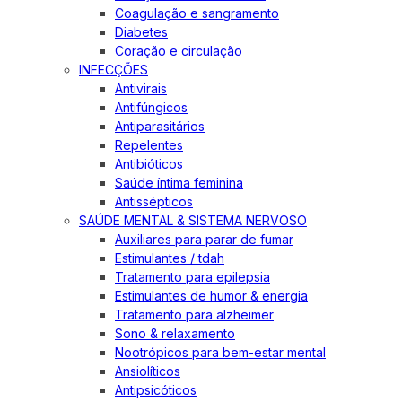
Coagulação e sangramento
Diabetes
Coração e circulação
INFECÇÕES
Antivirais
Antifúngicos
Antiparasitários
Repelentes
Antibióticos
Saúde íntima feminina
Antissépticos
SAÚDE MENTAL & SISTEMA NERVOSO
Auxiliares para parar de fumar
Estimulantes / tdah
Tratamento para epilepsia
Estimulantes de humor & energia
Tratamento para alzheimer
Sono & relaxamento
Nootrópicos para bem-estar mental
Ansiolíticos
Antipsicóticos