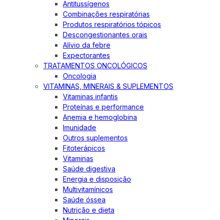
Antitussígenos
Combinações respiratórias
Produtos respiratórios tópicos
Descongestionantes orais
Alívio da febre
Expectorantes
TRATAMENTOS ONCOLÓGICOS
Oncologia
VITAMINAS, MINERAIS & SUPLEMENTOS
Vitaminas infantis
Proteínas e performance
Anemia e hemoglobina
Imunidade
Outros suplementos
Fitoterápicos
Vitaminas
Saúde digestiva
Energia e disposição
Multivitamínicos
Saúde óssea
Nutrição e dieta