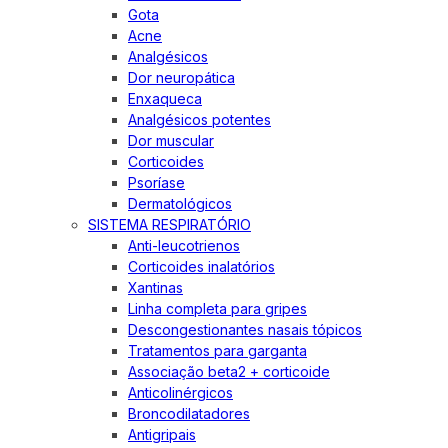
Gota
Acne
Analgésicos
Dor neuropática
Enxaqueca
Analgésicos potentes
Dor muscular
Corticoides
Psoríase
Dermatológicos
SISTEMA RESPIRATÓRIO
Anti-leucotrienos
Corticoides inalatórios
Xantinas
Linha completa para gripes
Descongestionantes nasais tópicos
Tratamentos para garganta
Associação beta2 + corticoide
Anticolinérgicos
Broncodilatadores
Antigripais