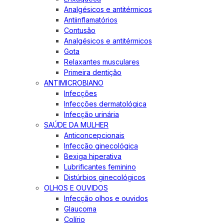
Analgésicos e antitérmicos
Antiinflamatórios
Contusão
Analgésicos e antitérmicos
Gota
Relaxantes musculares
Primeira dentição
ANTIMICROBIANO
Infecções
Infecções dermatológica
Infecção urinária
SAÚDE DA MULHER
Anticoncepcionais
Infecção ginecológica
Bexiga hiperativa
Lubrificantes feminino
Distúrbios ginecológicos
OLHOS E OUVIDOS
Infecção olhos e ouvidos
Glaucoma
Colírio