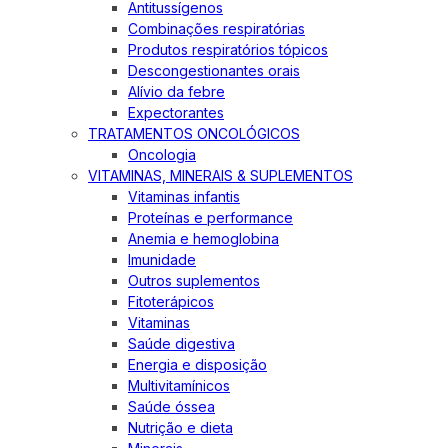
Antitussígenos
Combinações respiratórias
Produtos respiratórios tópicos
Descongestionantes orais
Alívio da febre
Expectorantes
TRATAMENTOS ONCOLÓGICOS
Oncologia
VITAMINAS, MINERAIS & SUPLEMENTOS
Vitaminas infantis
Proteínas e performance
Anemia e hemoglobina
Imunidade
Outros suplementos
Fitoterápicos
Vitaminas
Saúde digestiva
Energia e disposição
Multivitamínicos
Saúde óssea
Nutrição e dieta