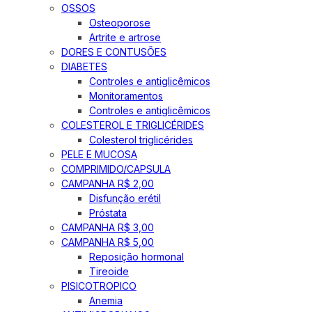
OSSOS
Osteoporose
Artrite e artrose
DORES E CONTUSÕES
DIABETES
Controles e antiglicêmicos
Monitoramentos
Controles e antiglicêmicos
COLESTEROL E TRIGLICÉRIDES
Colesterol triglicérides
PELE E MUCOSA
COMPRIMIDO/CAPSULA
CAMPANHA R$ 2,00
Disfunção erétil
Próstata
CAMPANHA R$ 3,00
CAMPANHA R$ 5,00
Reposição hormonal
Tireoide
PISICOTROPICO
Anemia