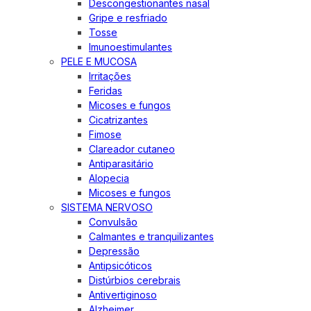
Descongestionantes nasal
Gripe e resfriado
Tosse
Imunoestimulantes
PELE E MUCOSA
Irritações
Feridas
Micoses e fungos
Cicatrizantes
Fimose
Clareador cutaneo
Antiparasitário
Alopecia
Micoses e fungos
SISTEMA NERVOSO
Convulsão
Calmantes e tranquilizantes
Depressão
Antipsicóticos
Distúrbios cerebrais
Antivertiginoso
Alzheimer