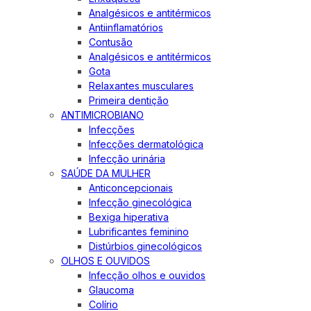
Analgésicos e antitérmicos
Antiinflamatórios
Contusão
Analgésicos e antitérmicos
Gota
Relaxantes musculares
Primeira dentição
ANTIMICROBIANO
Infecções
Infecções dermatológica
Infecção urinária
SAÚDE DA MULHER
Anticoncepcionais
Infecção ginecológica
Bexiga hiperativa
Lubrificantes feminino
Distúrbios ginecológicos
OLHOS E OUVIDOS
Infecção olhos e ouvidos
Glaucoma
Colírio