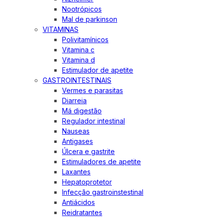
Nootrópicos
Mal de parkinson
VITAMINAS
Polivitamínicos
Vitamina c
Vitamina d
Estimulador de apetite
GASTROINTESTINAIS
Vermes e parasitas
Diarreia
Má digestão
Regulador intestinal
Nauseas
Antigases
Úlcera e gastrite
Estimuladores de apetite
Laxantes
Hepatoprotetor
Infecção gastroinstestinal
Antiácidos
Reidratantes