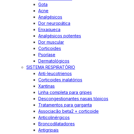
Gota
Acne
Analgésicos
Dor neuropática
Enxaqueca
Analgésicos potentes
Dor muscular
Corticoides
Psoríase
Dermatológicos
SISTEMA RESPIRATÓRIO
Anti-leucotrienos
Corticoides inalatórios
Xantinas
Linha completa para gripes
Descongestionantes nasais tópicos
Tratamentos para garganta
Associação beta2 + corticoide
Anticolinérgicos
Broncodilatadores
Antigripais