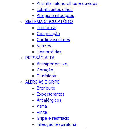
Antiinflamatório olhos e ouvidos
Lubrificantes olhos
Alergia e infecções
SISTEMA CIRCULATÓRIO
Trombose
Coagulação
Cardiovasculares
Varizes
Hemorróidas
PRESSÃO ALTA
Antihipertensivo
Coração
Diuréticos
ALERGIAS E GRIPE
Bronquite
Expectorantes
Antialérgicos
Asma
Rinite
Gripe e resfriado
Infecção respiratória