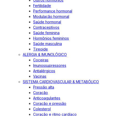
Outros hormônios
Fertilidade
Performance hormonal
Modulação hormonal
Saúde hormonal
Contraceptivos
Saúde feminina
Hormônios femininos
Saúde masculina
Tireoide
ALERGIA & IMUNOLÓGICO
Coceiras
Imunossupressores
Antialérgicos
Vacinas
SISTEMA CARDIOVASCULAR & METABÓLICO
Pressão alta
Coração
Anticoagulantes
Coração e pressão
Colesterol
Coração e ritmo cardíaco