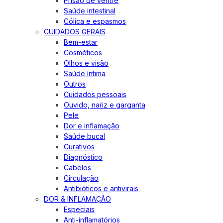
Prisão de ventre
Saúde intestinal
Cólica e espasmos
CUIDADOS GERAIS
Bem-estar
Cosméticos
Olhos e visão
Saúde íntima
Outros
Cuidados pessoais
Ouvido, nariz e garganta
Pele
Dor e inflamação
Saúde bucal
Curativos
Diagnóstico
Cabelos
Circulação
Antibióticos e antivirais
DOR & INFLAMAÇÃO
Especiais
Anti-inflamatórios