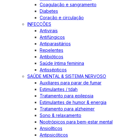
Coagulação e sangramento
Diabetes
Coração e circulação
INFECÇÕES
Antivirais
Antifúngicos
Antiparasitários
Repelentes
Antibióticos
Saúde íntima feminina
Antissépticos
SAÚDE MENTAL & SISTEMA NERVOSO
Auxiliares para parar de fumar
Estimulantes / tdah
Tratamento para epilepsia
Estimulantes de humor & energia
Tratamento para alzheimer
Sono & relaxamento
Nootrópicos para bem-estar mental
Ansiolíticos
Antipsicóticos