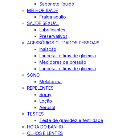
Sabonete líquido
MELHOR IDADE
Fralda adulto
SAÚDE SEXUAL
Lubrificantes
Preservativos
ACESSÓRIOS CUIDADOS PESSOAIS
Inalação
Lancetas e tiras de glicemia
Medidores de pressão
Lancetas e tiras de glicemia
SONO
Melatonina
REPELENTES
Spray
Loção
Aerosol
TESTES
Teste de gravidez e fertilidade
HORA DO BANHO
OLHOS E LENTES