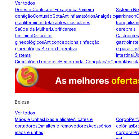
Ver todos
Dores e Contusões
Enxaqueca
Primeira
Sistema N
dentição
Contusão
Gota
Antiinflamatórios
Analgésicos
parkinson
C
e antitérmicos
Relaxantes musculares
tranquiliza
Saúde da Mulher
Lubrificantes
cerebrais
feminino
Distúrbios
Gastrointes
ginecológicos
Anticoncepcionais
Infecção
gastroinste
ginecológica
Bexiga hiperativa
e parasitas
Sistema
intestinal
Úl
Circulatório
Trombose
Hemorróidas
Coagulação
Cardiovascul
apetite
Beleza
Ver todos
Mãos e Unhas
Lixas e alicate
Alicates e
Corpo
Perf
cortadores
Esmaltes e removedores
Acessórios
colônias
Br
mãos e unhas
corporal
Pr
sol