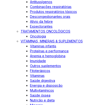
Antitussígenos
Combinações respiratórias
Produtos respiratórios tópicos
Descongestionantes orais
Alívio da febre
Expectorantes
TRATAMENTOS ONCOLÓGICOS
Oncologia
VITAMINAS, MINERAIS & SUPLEMENTOS
Vitaminas infantis
Proteínas e performance
Anemia e hemoglobina
Imunidade
Outros suplementos
Fitoterápicos
Vitaminas
Saúde digestiva
Energia e disposição
Multivitamínicos
Saúde óssea
Nutrição e dieta