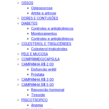
OSSOS
Osteoporose
Artrite e artrose
DORES E CONTUSÕES
DIABETES
Controles e antiglicêmicos
Monitoramentos
Controles e antiglicêmicos
COLESTEROL E TRIGLICÉRIDES
Colesterol triglicérides
PELE E MUCOSA
COMPRIMIDO/CAPSULA
CAMPANHA R$ 2,00
Disfunção erétil
Próstata
CAMPANHA R$ 3,00
CAMPANHA R$ 5,00
Reposição hormonal
Tireoide
PISICOTROPICO
Anemia