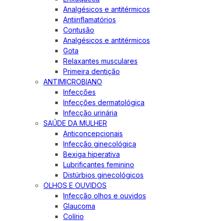
Analgésicos e antitérmicos
Antiinflamatórios
Contusão
Analgésicos e antitérmicos
Gota
Relaxantes musculares
Primeira dentição
ANTIMICROBIANO
Infecções
Infecções dermatológica
Infecção urinária
SAÚDE DA MULHER
Anticoncepcionais
Infecção ginecológica
Bexiga hiperativa
Lubrificantes feminino
Distúrbios ginecológicos
OLHOS E OUVIDOS
Infecção olhos e ouvidos
Glaucoma
Colírio