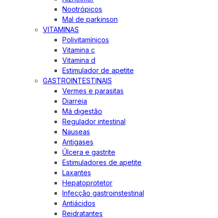
Nootrópicos
Mal de parkinson
VITAMINAS
Polivitamínicos
Vitamina c
Vitamina d
Estimulador de apetite
GASTROINTESTINAIS
Vermes e parasitas
Diarreia
Má digestão
Regulador intestinal
Nauseas
Antigases
Úlcera e gastrite
Estimuladores de apetite
Laxantes
Hepatoprotetor
Infecção gastroinstestinal
Antiácidos
Reidratantes