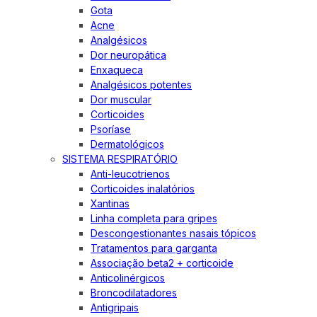
Gota
Acne
Analgésicos
Dor neuropática
Enxaqueca
Analgésicos potentes
Dor muscular
Corticoides
Psoríase
Dermatológicos
SISTEMA RESPIRATÓRIO
Anti-leucotrienos
Corticoides inalatórios
Xantinas
Linha completa para gripes
Descongestionantes nasais tópicos
Tratamentos para garganta
Associação beta2 + corticoide
Anticolinérgicos
Broncodilatadores
Antigripais