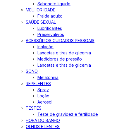
Sabonete líquido
MELHOR IDADE
Fralda adulto
SAÚDE SEXUAL
Lubrificantes
Preservativos
ACESSÓRIOS CUIDADOS PESSOAIS
Inalação
Lancetas e tiras de glicemia
Medidores de pressão
Lancetas e tiras de glicemia
SONO
Melatonina
REPELENTES
Spray
Loção
Aerosol
TESTES
Teste de gravidez e fertilidade
HORA DO BANHO
OLHOS E LENTES