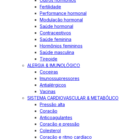
Outros hormônios
Fertilidade
Performance hormonal
Modulação hormonal
Saúde hormonal
Contraceptivos
Saúde feminina
Hormônios femininos
Saúde masculina
Tireoide
ALERGIA & IMUNOLÓGICO
Coceiras
Imunossupressores
Antialérgicos
Vacinas
SISTEMA CARDIOVASCULAR & METABÓLICO
Pressão alta
Coração
Anticoagulantes
Coração e pressão
Colesterol
Coração e ritmo cardíaco