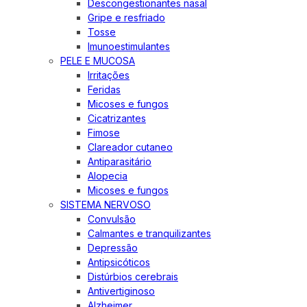
Descongestionantes nasal
Gripe e resfriado
Tosse
Imunoestimulantes
PELE E MUCOSA
Irritações
Feridas
Micoses e fungos
Cicatrizantes
Fimose
Clareador cutaneo
Antiparasitário
Alopecia
Micoses e fungos
SISTEMA NERVOSO
Convulsão
Calmantes e tranquilizantes
Depressão
Antipsicóticos
Distúrbios cerebrais
Antivertiginoso
Alzheimer