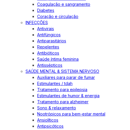
Coagulação e sangramento
Diabetes
Coração e circulação
INFECÇÕES
Antivirais
Antifúngicos
Antiparasitários
Repelentes
Antibióticos
Saúde íntima feminina
Antissépticos
SAÚDE MENTAL & SISTEMA NERVOSO
Auxiliares para parar de fumar
Estimulantes / tdah
Tratamento para epilepsia
Estimulantes de humor & energia
Tratamento para alzheimer
Sono & relaxamento
Nootrópicos para bem-estar mental
Ansiolíticos
Antipsicóticos