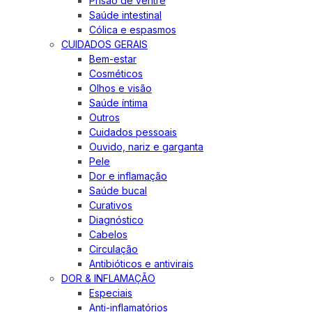
Prisão de ventre
Saúde intestinal
Cólica e espasmos
CUIDADOS GERAIS
Bem-estar
Cosméticos
Olhos e visão
Saúde íntima
Outros
Cuidados pessoais
Ouvido, nariz e garganta
Pele
Dor e inflamação
Saúde bucal
Curativos
Diagnóstico
Cabelos
Circulação
Antibióticos e antivirais
DOR & INFLAMAÇÃO
Especiais
Anti-inflamatórios