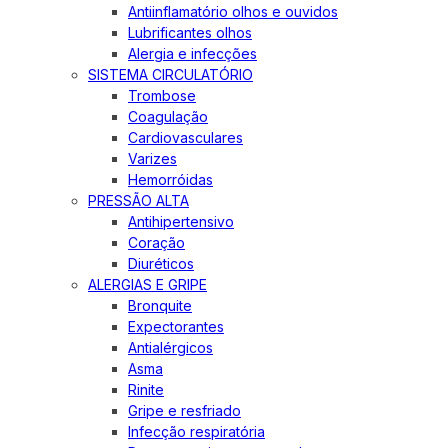
Antiinflamatório olhos e ouvidos
Lubrificantes olhos
Alergia e infecções
SISTEMA CIRCULATÓRIO
Trombose
Coagulação
Cardiovasculares
Varizes
Hemorróidas
PRESSÃO ALTA
Antihipertensivo
Coração
Diuréticos
ALERGIAS E GRIPE
Bronquite
Expectorantes
Antialérgicos
Asma
Rinite
Gripe e resfriado
Infecção respiratória