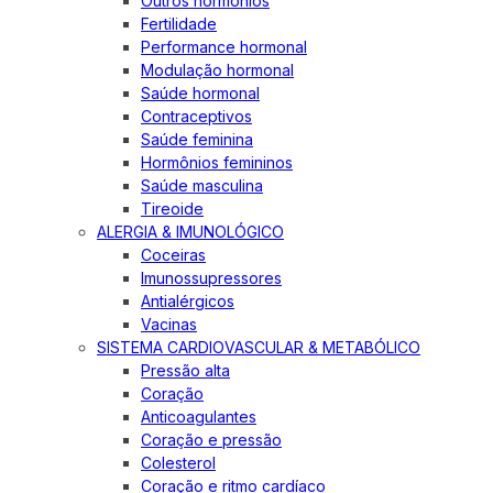
Outros hormônios
Fertilidade
Performance hormonal
Modulação hormonal
Saúde hormonal
Contraceptivos
Saúde feminina
Hormônios femininos
Saúde masculina
Tireoide
ALERGIA & IMUNOLÓGICO
Coceiras
Imunossupressores
Antialérgicos
Vacinas
SISTEMA CARDIOVASCULAR & METABÓLICO
Pressão alta
Coração
Anticoagulantes
Coração e pressão
Colesterol
Coração e ritmo cardíaco