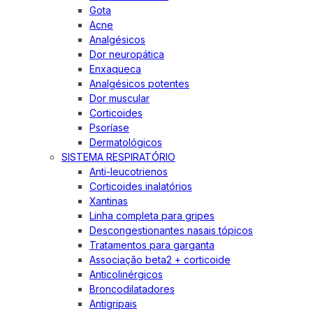
Gota
Acne
Analgésicos
Dor neuropática
Enxaqueca
Analgésicos potentes
Dor muscular
Corticoides
Psoríase
Dermatológicos
SISTEMA RESPIRATÓRIO
Anti-leucotrienos
Corticoides inalatórios
Xantinas
Linha completa para gripes
Descongestionantes nasais tópicos
Tratamentos para garganta
Associação beta2 + corticoide
Anticolinérgicos
Broncodilatadores
Antigripais