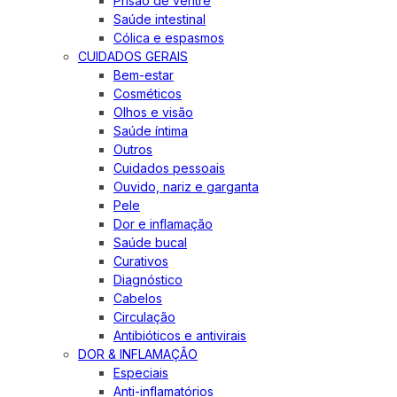
Prisão de ventre
Saúde intestinal
Cólica e espasmos
CUIDADOS GERAIS
Bem-estar
Cosméticos
Olhos e visão
Saúde íntima
Outros
Cuidados pessoais
Ouvido, nariz e garganta
Pele
Dor e inflamação
Saúde bucal
Curativos
Diagnóstico
Cabelos
Circulação
Antibióticos e antivirais
DOR & INFLAMAÇÃO
Especiais
Anti-inflamatórios