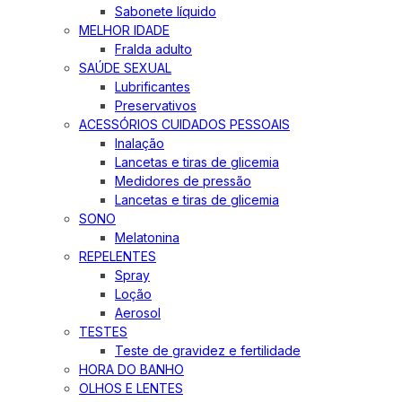
Sabonete líquido
MELHOR IDADE
Fralda adulto
SAÚDE SEXUAL
Lubrificantes
Preservativos
ACESSÓRIOS CUIDADOS PESSOAIS
Inalação
Lancetas e tiras de glicemia
Medidores de pressão
Lancetas e tiras de glicemia
SONO
Melatonina
REPELENTES
Spray
Loção
Aerosol
TESTES
Teste de gravidez e fertilidade
HORA DO BANHO
OLHOS E LENTES