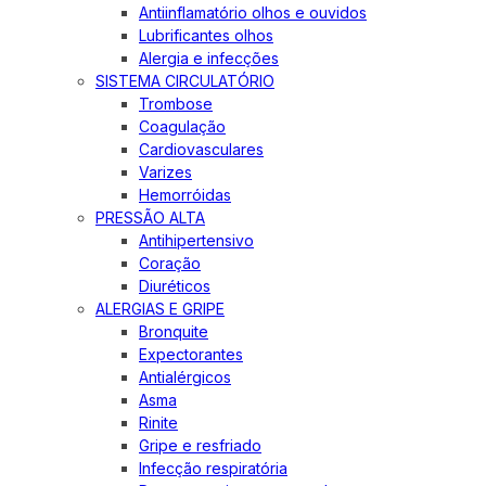
Antiinflamatório olhos e ouvidos
Lubrificantes olhos
Alergia e infecções
SISTEMA CIRCULATÓRIO
Trombose
Coagulação
Cardiovasculares
Varizes
Hemorróidas
PRESSÃO ALTA
Antihipertensivo
Coração
Diuréticos
ALERGIAS E GRIPE
Bronquite
Expectorantes
Antialérgicos
Asma
Rinite
Gripe e resfriado
Infecção respiratória