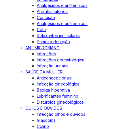
Analgésicos e antitérmicos
Antiinflamatórios
Contusão
Analgésicos e antitérmicos
Gota
Relaxantes musculares
Primeira dentição
ANTIMICROBIANO
Infecções
Infecções dermatológica
Infecção urinária
SAÚDE DA MULHER
Anticoncepcionais
Infecção ginecológica
Bexiga hiperativa
Lubrificantes feminino
Distúrbios ginecológicos
OLHOS E OUVIDOS
Infecção olhos e ouvidos
Glaucoma
Colírio