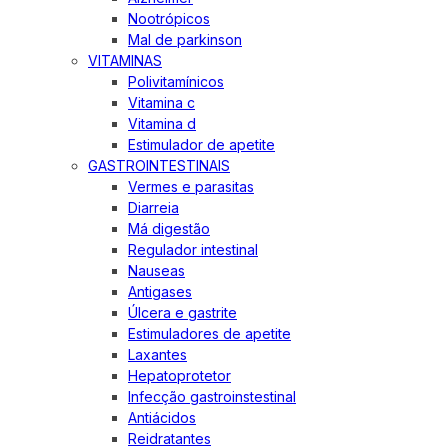
Nootrópicos
Mal de parkinson
VITAMINAS
Polivitamínicos
Vitamina c
Vitamina d
Estimulador de apetite
GASTROINTESTINAIS
Vermes e parasitas
Diarreia
Má digestão
Regulador intestinal
Nauseas
Antigases
Úlcera e gastrite
Estimuladores de apetite
Laxantes
Hepatoprotetor
Infecção gastroinstestinal
Antiácidos
Reidratantes