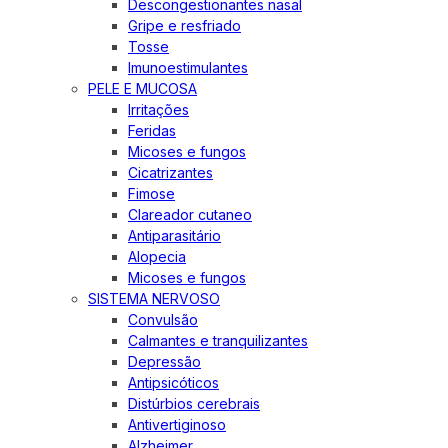
Descongestionantes nasal
Gripe e resfriado
Tosse
Imunoestimulantes
PELE E MUCOSA
Irritações
Feridas
Micoses e fungos
Cicatrizantes
Fimose
Clareador cutaneo
Antiparasitário
Alopecia
Micoses e fungos
SISTEMA NERVOSO
Convulsão
Calmantes e tranquilizantes
Depressão
Antipsicóticos
Distúrbios cerebrais
Antivertiginoso
Alzheimer