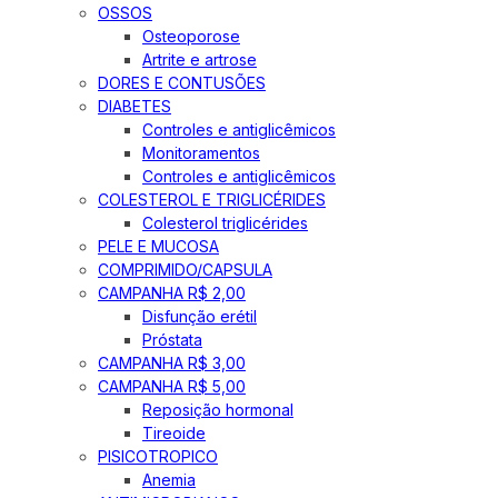
OSSOS
Osteoporose
Artrite e artrose
DORES E CONTUSÕES
DIABETES
Controles e antiglicêmicos
Monitoramentos
Controles e antiglicêmicos
COLESTEROL E TRIGLICÉRIDES
Colesterol triglicérides
PELE E MUCOSA
COMPRIMIDO/CAPSULA
CAMPANHA R$ 2,00
Disfunção erétil
Próstata
CAMPANHA R$ 3,00
CAMPANHA R$ 5,00
Reposição hormonal
Tireoide
PISICOTROPICO
Anemia