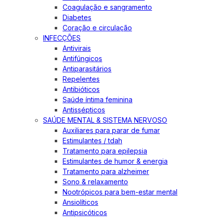
Coagulação e sangramento
Diabetes
Coração e circulação
INFECÇÕES
Antivirais
Antifúngicos
Antiparasitários
Repelentes
Antibióticos
Saúde íntima feminina
Antissépticos
SAÚDE MENTAL & SISTEMA NERVOSO
Auxiliares para parar de fumar
Estimulantes / tdah
Tratamento para epilepsia
Estimulantes de humor & energia
Tratamento para alzheimer
Sono & relaxamento
Nootrópicos para bem-estar mental
Ansiolíticos
Antipsicóticos