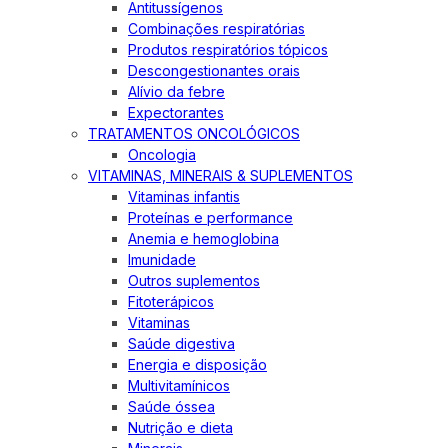
Antitussígenos
Combinações respiratórias
Produtos respiratórios tópicos
Descongestionantes orais
Alívio da febre
Expectorantes
TRATAMENTOS ONCOLÓGICOS
Oncologia
VITAMINAS, MINERAIS & SUPLEMENTOS
Vitaminas infantis
Proteínas e performance
Anemia e hemoglobina
Imunidade
Outros suplementos
Fitoterápicos
Vitaminas
Saúde digestiva
Energia e disposição
Multivitamínicos
Saúde óssea
Nutrição e dieta