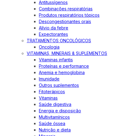
Antitussígenos
Combinações respiratórias
Produtos respiratórios tópicos
Descongestionantes orais
Alívio da febre
Expectorantes
TRATAMENTOS ONCOLÓGICOS
Oncologia
VITAMINAS, MINERAIS & SUPLEMENTOS
Vitaminas infantis
Proteínas e performance
Anemia e hemoglobina
Imunidade
Outros suplementos
Fitoterápicos
Vitaminas
Saúde digestiva
Energia e disposição
Multivitamínicos
Saúde óssea
Nutrição e dieta