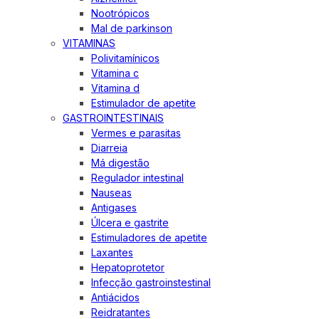
Nootrópicos
Mal de parkinson
VITAMINAS
Polivitamínicos
Vitamina c
Vitamina d
Estimulador de apetite
GASTROINTESTINAIS
Vermes e parasitas
Diarreia
Má digestão
Regulador intestinal
Nauseas
Antigases
Úlcera e gastrite
Estimuladores de apetite
Laxantes
Hepatoprotetor
Infecção gastroinstestinal
Antiácidos
Reidratantes