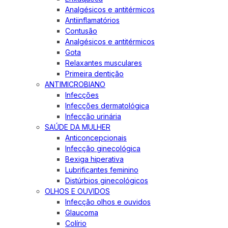
Analgésicos e antitérmicos
Antiinflamatórios
Contusão
Analgésicos e antitérmicos
Gota
Relaxantes musculares
Primeira dentição
ANTIMICROBIANO
Infecções
Infecções dermatológica
Infecção urinária
SAÚDE DA MULHER
Anticoncepcionais
Infecção ginecológica
Bexiga hiperativa
Lubrificantes feminino
Distúrbios ginecológicos
OLHOS E OUVIDOS
Infecção olhos e ouvidos
Glaucoma
Colírio