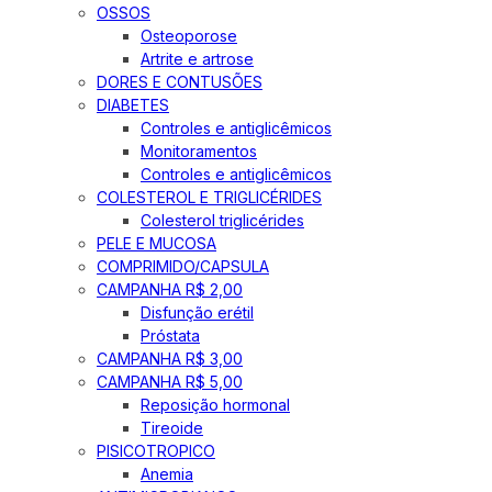
OSSOS
Osteoporose
Artrite e artrose
DORES E CONTUSÕES
DIABETES
Controles e antiglicêmicos
Monitoramentos
Controles e antiglicêmicos
COLESTEROL E TRIGLICÉRIDES
Colesterol triglicérides
PELE E MUCOSA
COMPRIMIDO/CAPSULA
CAMPANHA R$ 2,00
Disfunção erétil
Próstata
CAMPANHA R$ 3,00
CAMPANHA R$ 5,00
Reposição hormonal
Tireoide
PISICOTROPICO
Anemia