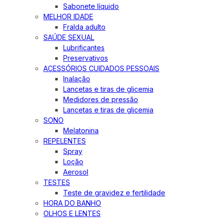
Sabonete líquido
MELHOR IDADE
Fralda adulto
SAÚDE SEXUAL
Lubrificantes
Preservativos
ACESSÓRIOS CUIDADOS PESSOAIS
Inalação
Lancetas e tiras de glicemia
Medidores de pressão
Lancetas e tiras de glicemia
SONO
Melatonina
REPELENTES
Spray
Loção
Aerosol
TESTES
Teste de gravidez e fertilidade
HORA DO BANHO
OLHOS E LENTES