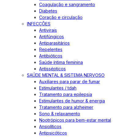
Coagulação e sangramento
Diabetes
Coração e circulação
INFECÇÕES
Antivirais
Antifúngicos
Antiparasitários
Repelentes
Antibióticos
Saúde íntima feminina
Antissépticos
SAÚDE MENTAL & SISTEMA NERVOSO
Auxiliares para parar de fumar
Estimulantes / tdah
Tratamento para epilepsia
Estimulantes de humor & energia
Tratamento para alzheimer
Sono & relaxamento
Nootrópicos para bem-estar mental
Ansiolíticos
Antipsicóticos