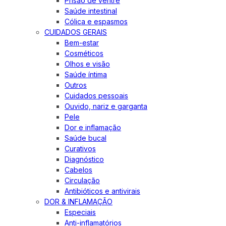
Prisão de ventre
Saúde intestinal
Cólica e espasmos
CUIDADOS GERAIS
Bem-estar
Cosméticos
Olhos e visão
Saúde íntima
Outros
Cuidados pessoais
Ouvido, nariz e garganta
Pele
Dor e inflamação
Saúde bucal
Curativos
Diagnóstico
Cabelos
Circulação
Antibióticos e antivirais
DOR & INFLAMAÇÃO
Especiais
Anti-inflamatórios