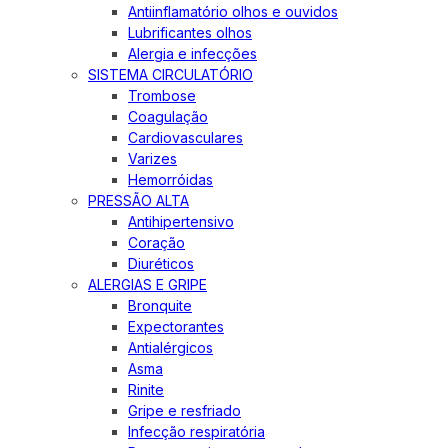
Antiinflamatório olhos e ouvidos
Lubrificantes olhos
Alergia e infecções
SISTEMA CIRCULATÓRIO
Trombose
Coagulação
Cardiovasculares
Varizes
Hemorróidas
PRESSÃO ALTA
Antihipertensivo
Coração
Diuréticos
ALERGIAS E GRIPE
Bronquite
Expectorantes
Antialérgicos
Asma
Rinite
Gripe e resfriado
Infecção respiratória