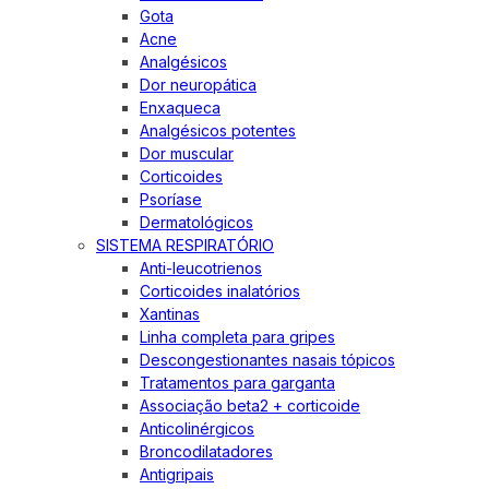
Gota
Acne
Analgésicos
Dor neuropática
Enxaqueca
Analgésicos potentes
Dor muscular
Corticoides
Psoríase
Dermatológicos
SISTEMA RESPIRATÓRIO
Anti-leucotrienos
Corticoides inalatórios
Xantinas
Linha completa para gripes
Descongestionantes nasais tópicos
Tratamentos para garganta
Associação beta2 + corticoide
Anticolinérgicos
Broncodilatadores
Antigripais