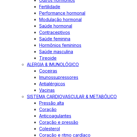
Outros hormônios
Fertilidade
Performance hormonal
Modulação hormonal
Saúde hormonal
Contraceptivos
Saúde feminina
Hormônios femininos
Saúde masculina
Tireoide
ALERGIA & IMUNOLÓGICO
Coceiras
Imunossupressores
Antialérgicos
Vacinas
SISTEMA CARDIOVASCULAR & METABÓLICO
Pressão alta
Coração
Anticoagulantes
Coração e pressão
Colesterol
Coração e ritmo cardíaco