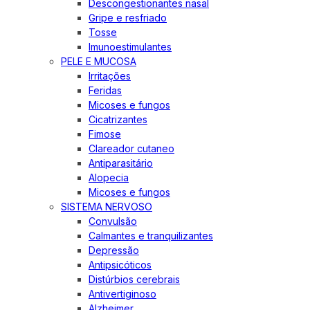
Descongestionantes nasal
Gripe e resfriado
Tosse
Imunoestimulantes
PELE E MUCOSA
Irritações
Feridas
Micoses e fungos
Cicatrizantes
Fimose
Clareador cutaneo
Antiparasitário
Alopecia
Micoses e fungos
SISTEMA NERVOSO
Convulsão
Calmantes e tranquilizantes
Depressão
Antipsicóticos
Distúrbios cerebrais
Antivertiginoso
Alzheimer