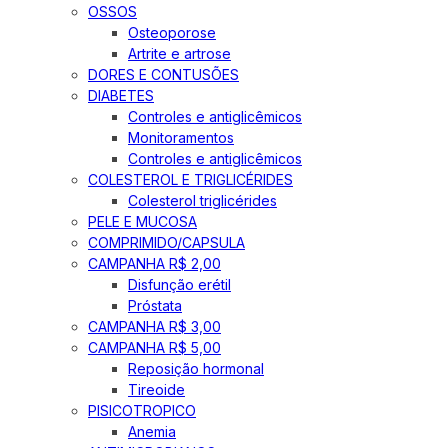
OSSOS
Osteoporose
Artrite e artrose
DORES E CONTUSÕES
DIABETES
Controles e antiglicêmicos
Monitoramentos
Controles e antiglicêmicos
COLESTEROL E TRIGLICÉRIDES
Colesterol triglicérides
PELE E MUCOSA
COMPRIMIDO/CAPSULA
CAMPANHA R$ 2,00
Disfunção erétil
Próstata
CAMPANHA R$ 3,00
CAMPANHA R$ 5,00
Reposição hormonal
Tireoide
PISICOTROPICO
Anemia