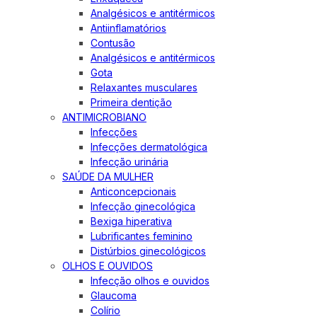
Analgésicos e antitérmicos
Antiinflamatórios
Contusão
Analgésicos e antitérmicos
Gota
Relaxantes musculares
Primeira dentição
ANTIMICROBIANO
Infecções
Infecções dermatológica
Infecção urinária
SAÚDE DA MULHER
Anticoncepcionais
Infecção ginecológica
Bexiga hiperativa
Lubrificantes feminino
Distúrbios ginecológicos
OLHOS E OUVIDOS
Infecção olhos e ouvidos
Glaucoma
Colírio