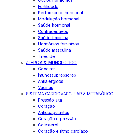
Outros hormônios
Fertilidade
Performance hormonal
Modulação hormonal
Saúde hormonal
Contraceptivos
Saúde feminina
Hormônios femininos
Saúde masculina
Tireoide
ALERGIA & IMUNOLÓGICO
Coceiras
Imunossupressores
Antialérgicos
Vacinas
SISTEMA CARDIOVASCULAR & METABÓLICO
Pressão alta
Coração
Anticoagulantes
Coração e pressão
Colesterol
Coração e ritmo cardíaco