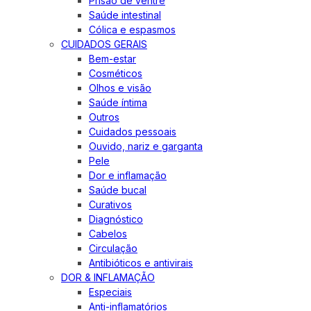
Prisão de ventre
Saúde intestinal
Cólica e espasmos
CUIDADOS GERAIS
Bem-estar
Cosméticos
Olhos e visão
Saúde íntima
Outros
Cuidados pessoais
Ouvido, nariz e garganta
Pele
Dor e inflamação
Saúde bucal
Curativos
Diagnóstico
Cabelos
Circulação
Antibióticos e antivirais
DOR & INFLAMAÇÃO
Especiais
Anti-inflamatórios