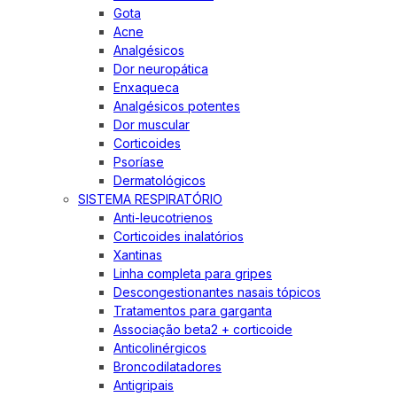
Gota
Acne
Analgésicos
Dor neuropática
Enxaqueca
Analgésicos potentes
Dor muscular
Corticoides
Psoríase
Dermatológicos
SISTEMA RESPIRATÓRIO
Anti-leucotrienos
Corticoides inalatórios
Xantinas
Linha completa para gripes
Descongestionantes nasais tópicos
Tratamentos para garganta
Associação beta2 + corticoide
Anticolinérgicos
Broncodilatadores
Antigripais