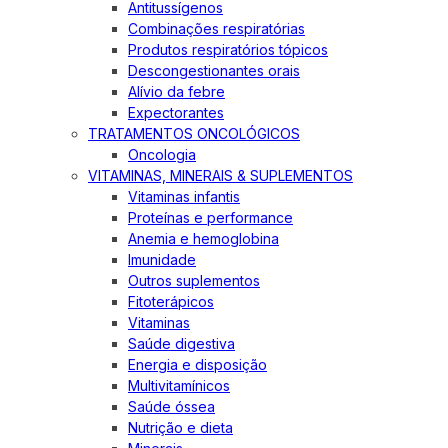
Antitussígenos
Combinações respiratórias
Produtos respiratórios tópicos
Descongestionantes orais
Alívio da febre
Expectorantes
TRATAMENTOS ONCOLÓGICOS
Oncologia
VITAMINAS, MINERAIS & SUPLEMENTOS
Vitaminas infantis
Proteínas e performance
Anemia e hemoglobina
Imunidade
Outros suplementos
Fitoterápicos
Vitaminas
Saúde digestiva
Energia e disposição
Multivitamínicos
Saúde óssea
Nutrição e dieta