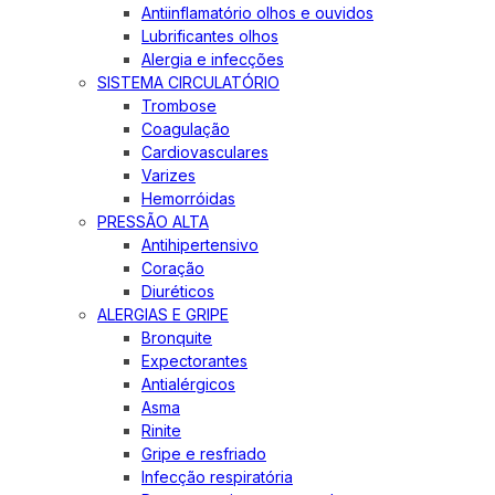
Antiinflamatório olhos e ouvidos
Lubrificantes olhos
Alergia e infecções
SISTEMA CIRCULATÓRIO
Trombose
Coagulação
Cardiovasculares
Varizes
Hemorróidas
PRESSÃO ALTA
Antihipertensivo
Coração
Diuréticos
ALERGIAS E GRIPE
Bronquite
Expectorantes
Antialérgicos
Asma
Rinite
Gripe e resfriado
Infecção respiratória