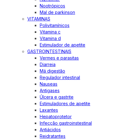
Nootrópicos
Mal de parkinson
VITAMINAS
Polivitamínicos
Vitamina c
Vitamina d
Estimulador de apetite
GASTROINTESTINAIS
Vermes e parasitas
Diarreia
Má digestão
Regulador intestinal
Nauseas
Antigases
Úlcera e gastrite
Estimuladores de apetite
Laxantes
Hepatoprotetor
Infecção gastroinstestinal
Antiácidos
Reidratantes