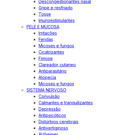
Descongestionantes nasal
Gripe e resfriado
Tosse
Imunoestimulantes
PELE E MUCOSA
Irritações
Feridas
Micoses e fungos
Cicatrizantes
Fimose
Clareador cutaneo
Antiparasitário
Alopecia
Micoses e fungos
SISTEMA NERVOSO
Convulsão
Calmantes e tranquilizantes
Depressão
Antipsicóticos
Distúrbios cerebrais
Antivertiginoso
Alzheimer