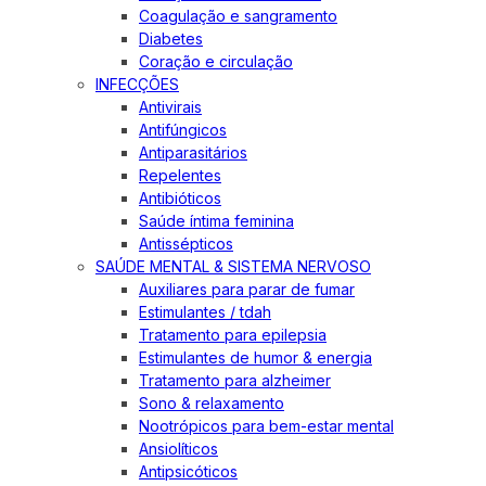
Coagulação e sangramento
Diabetes
Coração e circulação
INFECÇÕES
Antivirais
Antifúngicos
Antiparasitários
Repelentes
Antibióticos
Saúde íntima feminina
Antissépticos
SAÚDE MENTAL & SISTEMA NERVOSO
Auxiliares para parar de fumar
Estimulantes / tdah
Tratamento para epilepsia
Estimulantes de humor & energia
Tratamento para alzheimer
Sono & relaxamento
Nootrópicos para bem-estar mental
Ansiolíticos
Antipsicóticos