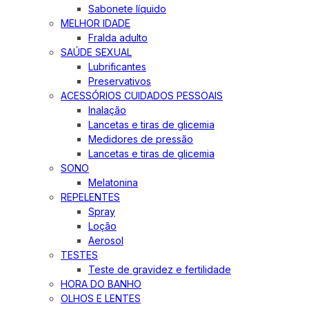
Sabonete líquido
MELHOR IDADE
Fralda adulto
SAÚDE SEXUAL
Lubrificantes
Preservativos
ACESSÓRIOS CUIDADOS PESSOAIS
Inalação
Lancetas e tiras de glicemia
Medidores de pressão
Lancetas e tiras de glicemia
SONO
Melatonina
REPELENTES
Spray
Loção
Aerosol
TESTES
Teste de gravidez e fertilidade
HORA DO BANHO
OLHOS E LENTES