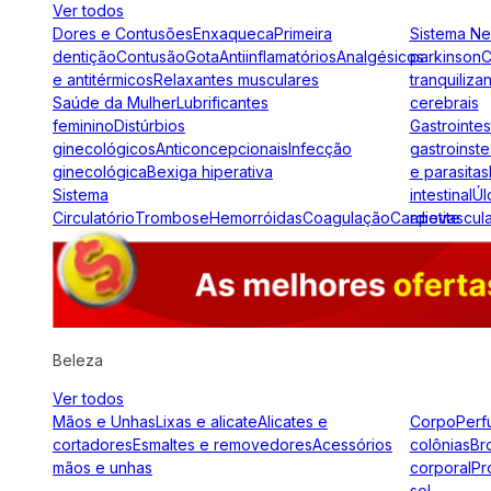
Ver todos
Dores e Contusões
Enxaqueca
Primeira
Sistema N
dentição
Contusão
Gota
Antiinflamatórios
Analgésicos
parkinson
C
e antitérmicos
Relaxantes musculares
tranquiliza
Saúde da Mulher
Lubrificantes
cerebrais
feminino
Distúrbios
Gastrointes
ginecológicos
Anticoncepcionais
Infecção
gastroinste
ginecológica
Bexiga hiperativa
e parasitas
Sistema
intestinal
Úl
Circulatório
Trombose
Hemorróidas
Coagulação
Cardiovascul
apetite
Beleza
Ver todos
Mãos e Unhas
Lixas e alicate
Alicates e
Corpo
Perf
cortadores
Esmaltes e removedores
Acessórios
colônias
Br
mãos e unhas
corporal
Pr
sol