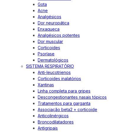
Gota
Acne
Analgésicos
Dor neuropática
Enxaqueca
Analgésicos potentes
Dor muscular
Corticoides
Psoríase
Dermatológicos
SISTEMA RESPIRATÓRIO
Anti-leucotrienos
Corticoides inalatórios
Xantinas
Linha completa para gripes
Descongestionantes nasais tópicos
Tratamentos para garganta
Associação beta2 + corticoide
Anticolinérgicos
Broncodilatadores
Antigripais