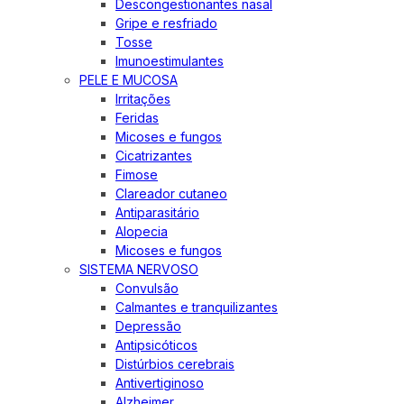
Descongestionantes nasal
Gripe e resfriado
Tosse
Imunoestimulantes
PELE E MUCOSA
Irritações
Feridas
Micoses e fungos
Cicatrizantes
Fimose
Clareador cutaneo
Antiparasitário
Alopecia
Micoses e fungos
SISTEMA NERVOSO
Convulsão
Calmantes e tranquilizantes
Depressão
Antipsicóticos
Distúrbios cerebrais
Antivertiginoso
Alzheimer