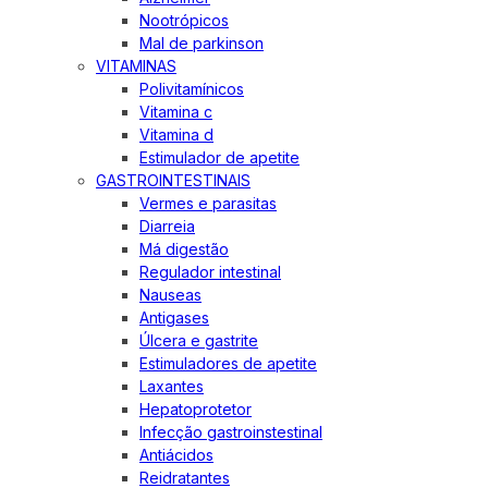
Nootrópicos
Mal de parkinson
VITAMINAS
Polivitamínicos
Vitamina c
Vitamina d
Estimulador de apetite
GASTROINTESTINAIS
Vermes e parasitas
Diarreia
Má digestão
Regulador intestinal
Nauseas
Antigases
Úlcera e gastrite
Estimuladores de apetite
Laxantes
Hepatoprotetor
Infecção gastroinstestinal
Antiácidos
Reidratantes