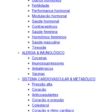
Outros hormônios
Fertilidade
Performance hormonal
Modulação hormonal
Saúde hormonal
Contraceptivos
Saúde feminina
Hormônios femininos
Saúde masculina
Tireoide
ALERGIA & IMUNOLÓGICO
Coceiras
Imunossupressores
Antialérgicos
Vacinas
SISTEMA CARDIOVASCULAR & METABÓLICO
Pressão alta
Coração
Anticoagulantes
Coração e pressão
Colesterol
Coração e ritmo cardíaco