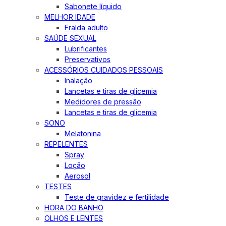
Sabonete líquido
MELHOR IDADE
Fralda adulto
SAÚDE SEXUAL
Lubrificantes
Preservativos
ACESSÓRIOS CUIDADOS PESSOAIS
Inalação
Lancetas e tiras de glicemia
Medidores de pressão
Lancetas e tiras de glicemia
SONO
Melatonina
REPELENTES
Spray
Loção
Aerosol
TESTES
Teste de gravidez e fertilidade
HORA DO BANHO
OLHOS E LENTES