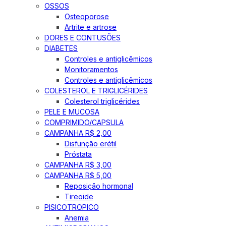
OSSOS
Osteoporose
Artrite e artrose
DORES E CONTUSÕES
DIABETES
Controles e antiglicêmicos
Monitoramentos
Controles e antiglicêmicos
COLESTEROL E TRIGLICÉRIDES
Colesterol triglicérides
PELE E MUCOSA
COMPRIMIDO/CAPSULA
CAMPANHA R$ 2,00
Disfunção erétil
Próstata
CAMPANHA R$ 3,00
CAMPANHA R$ 5,00
Reposição hormonal
Tireoide
PISICOTROPICO
Anemia