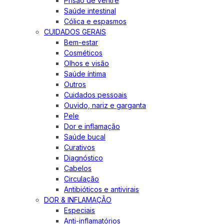
Prisão de ventre
Saúde intestinal
Cólica e espasmos
CUIDADOS GERAIS
Bem-estar
Cosméticos
Olhos e visão
Saúde íntima
Outros
Cuidados pessoais
Ouvido, nariz e garganta
Pele
Dor e inflamação
Saúde bucal
Curativos
Diagnóstico
Cabelos
Circulação
Antibióticos e antivirais
DOR & INFLAMAÇÃO
Especiais
Anti-inflamatórios