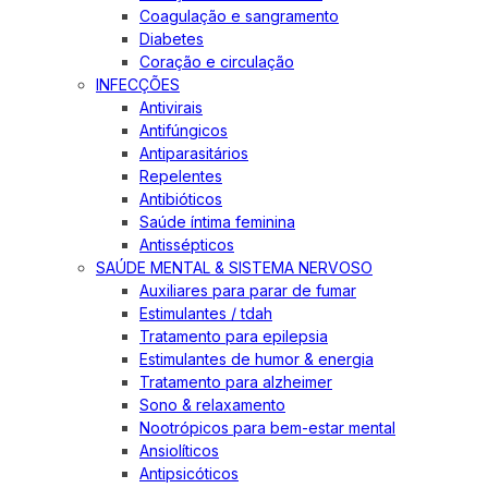
Coagulação e sangramento
Diabetes
Coração e circulação
INFECÇÕES
Antivirais
Antifúngicos
Antiparasitários
Repelentes
Antibióticos
Saúde íntima feminina
Antissépticos
SAÚDE MENTAL & SISTEMA NERVOSO
Auxiliares para parar de fumar
Estimulantes / tdah
Tratamento para epilepsia
Estimulantes de humor & energia
Tratamento para alzheimer
Sono & relaxamento
Nootrópicos para bem-estar mental
Ansiolíticos
Antipsicóticos