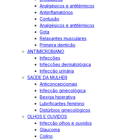
Analgésicos e antitérmicos
Antiinflamatórios
Contusão
Analgésicos e antitérmicos
Gota
Relaxantes musculares
Primeira dentição
ANTIMICROBIANO
Infecções
Infecções dermatológica
Infecção urinária
SAÚDE DA MULHER
Anticoncepcionais
Infecção ginecológica
Bexiga hiperativa
Lubrificantes feminino
Distúrbios ginecológicos
OLHOS E OUVIDOS
Infecção olhos e ouvidos
Glaucoma
Colírio