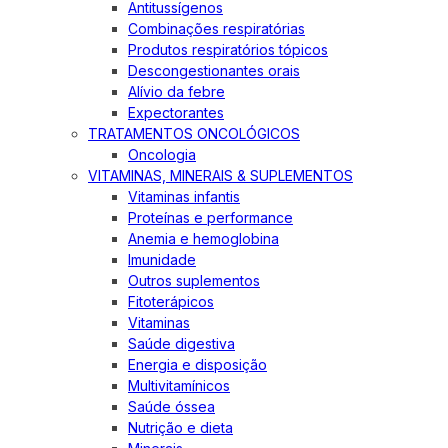
Antitussígenos
Combinações respiratórias
Produtos respiratórios tópicos
Descongestionantes orais
Alívio da febre
Expectorantes
TRATAMENTOS ONCOLÓGICOS
Oncologia
VITAMINAS, MINERAIS & SUPLEMENTOS
Vitaminas infantis
Proteínas e performance
Anemia e hemoglobina
Imunidade
Outros suplementos
Fitoterápicos
Vitaminas
Saúde digestiva
Energia e disposição
Multivitamínicos
Saúde óssea
Nutrição e dieta