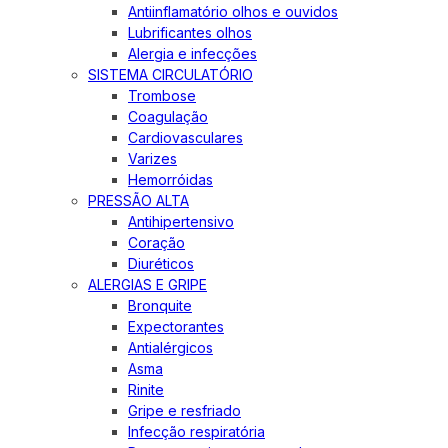
Antiinflamatório olhos e ouvidos
Lubrificantes olhos
Alergia e infecções
SISTEMA CIRCULATÓRIO
Trombose
Coagulação
Cardiovasculares
Varizes
Hemorróidas
PRESSÃO ALTA
Antihipertensivo
Coração
Diuréticos
ALERGIAS E GRIPE
Bronquite
Expectorantes
Antialérgicos
Asma
Rinite
Gripe e resfriado
Infecção respiratória