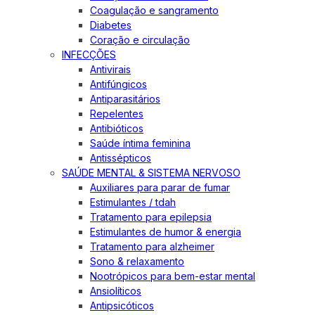
Coagulação e sangramento
Diabetes
Coração e circulação
INFECÇÕES
Antivirais
Antifúngicos
Antiparasitários
Repelentes
Antibióticos
Saúde íntima feminina
Antissépticos
SAÚDE MENTAL & SISTEMA NERVOSO
Auxiliares para parar de fumar
Estimulantes / tdah
Tratamento para epilepsia
Estimulantes de humor & energia
Tratamento para alzheimer
Sono & relaxamento
Nootrópicos para bem-estar mental
Ansiolíticos
Antipsicóticos