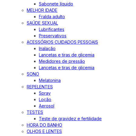
Sabonete líquido
MELHOR IDADE
Fralda adulto
SAÚDE SEXUAL
Lubrificantes
Preservativos
ACESSÓRIOS CUIDADOS PESSOAIS
Inalação
Lancetas e tiras de glicemia
Medidores de pressão
Lancetas e tiras de glicemia
SONO
Melatonina
REPELENTES
Spray
Loção
Aerosol
TESTES
Teste de gravidez e fertilidade
HORA DO BANHO
OLHOS E LENTES