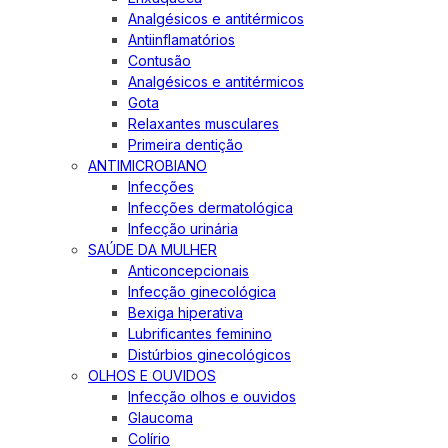
Analgésicos e antitérmicos
Antiinflamatórios
Contusão
Analgésicos e antitérmicos
Gota
Relaxantes musculares
Primeira dentição
ANTIMICROBIANO
Infecções
Infecções dermatológica
Infecção urinária
SAÚDE DA MULHER
Anticoncepcionais
Infecção ginecológica
Bexiga hiperativa
Lubrificantes feminino
Distúrbios ginecológicos
OLHOS E OUVIDOS
Infecção olhos e ouvidos
Glaucoma
Colírio