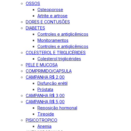
OSSOS
Osteoporose
Artrite e artrose
DORES E CONTUSÕES
DIABETES
Controles e antiglicêmicos
Monitoramentos
Controles e antiglicêmicos
COLESTEROL E TRIGLICÉRIDES
Colesterol triglicérides
PELE E MUCOSA
COMPRIMIDO/CAPSULA
CAMPANHA R$ 2,00
Disfunção erétil
Próstata
CAMPANHA R$ 3,00
CAMPANHA R$ 5,00
Reposição hormonal
Tireoide
PISICOTROPICO
Anemia