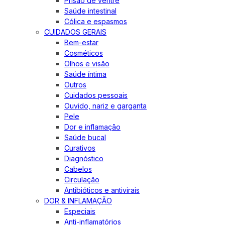
Prisão de ventre
Saúde intestinal
Cólica e espasmos
CUIDADOS GERAIS
Bem-estar
Cosméticos
Olhos e visão
Saúde íntima
Outros
Cuidados pessoais
Ouvido, nariz e garganta
Pele
Dor e inflamação
Saúde bucal
Curativos
Diagnóstico
Cabelos
Circulação
Antibióticos e antivirais
DOR & INFLAMAÇÃO
Especiais
Anti-inflamatórios