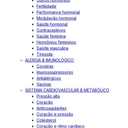
Outros hormônios
Fertilidade
Performance hormonal
Modulação hormonal
Saúde hormonal
Contraceptivos
Saúde feminina
Hormônios femininos
Saúde masculina
Tireoide
ALERGIA & IMUNOLÓGICO
Coceiras
Imunossupressores
Antialérgicos
Vacinas
SISTEMA CARDIOVASCULAR & METABÓLICO
Pressão alta
Coração
Anticoagulantes
Coração e pressão
Colesterol
Coração e ritmo cardíaco