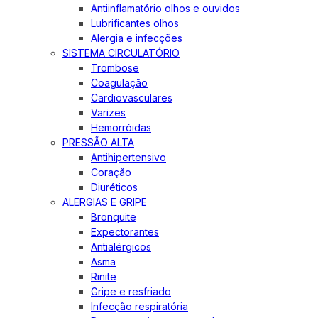
Antiinflamatório olhos e ouvidos
Lubrificantes olhos
Alergia e infecções
SISTEMA CIRCULATÓRIO
Trombose
Coagulação
Cardiovasculares
Varizes
Hemorróidas
PRESSÃO ALTA
Antihipertensivo
Coração
Diuréticos
ALERGIAS E GRIPE
Bronquite
Expectorantes
Antialérgicos
Asma
Rinite
Gripe e resfriado
Infecção respiratória