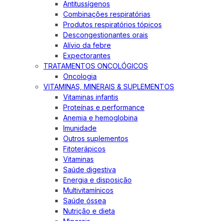
Antitussígenos
Combinações respiratórias
Produtos respiratórios tópicos
Descongestionantes orais
Alívio da febre
Expectorantes
TRATAMENTOS ONCOLÓGICOS
Oncologia
VITAMINAS, MINERAIS & SUPLEMENTOS
Vitaminas infantis
Proteínas e performance
Anemia e hemoglobina
Imunidade
Outros suplementos
Fitoterápicos
Vitaminas
Saúde digestiva
Energia e disposição
Multivitamínicos
Saúde óssea
Nutrição e dieta