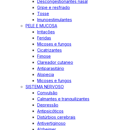
Descongestionantes nasal
Gripe e resfriado
Tosse
Imunoestimulantes
PELE E MUCOSA
Irritações
Feridas
Micoses e fungos
Cicatrizantes
Fimose
Clareador cutaneo
Antiparasitário
Alopecia
Micoses e fungos
SISTEMA NERVOSO
Convulsão
Calmantes e tranquilizantes
Depressão
Antipsicóticos
Distúrbios cerebrais
Antivertiginoso
Alzheimer