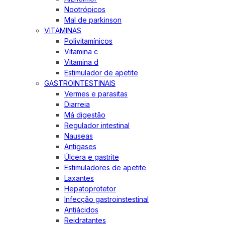
Nootrópicos
Mal de parkinson
VITAMINAS
Polivitamínicos
Vitamina c
Vitamina d
Estimulador de apetite
GASTROINTESTINAIS
Vermes e parasitas
Diarreia
Má digestão
Regulador intestinal
Nauseas
Antigases
Úlcera e gastrite
Estimuladores de apetite
Laxantes
Hepatoprotetor
Infecção gastroinstestinal
Antiácidos
Reidratantes