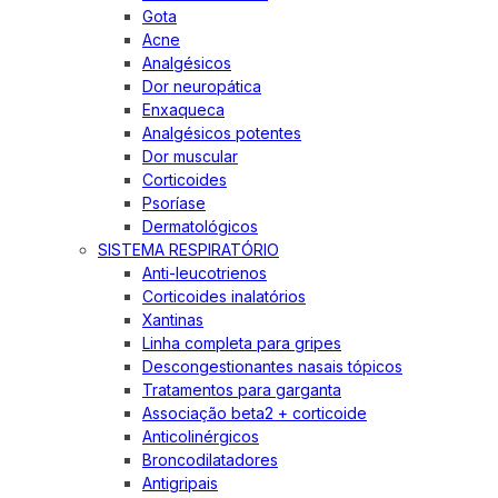
Gota
Acne
Analgésicos
Dor neuropática
Enxaqueca
Analgésicos potentes
Dor muscular
Corticoides
Psoríase
Dermatológicos
SISTEMA RESPIRATÓRIO
Anti-leucotrienos
Corticoides inalatórios
Xantinas
Linha completa para gripes
Descongestionantes nasais tópicos
Tratamentos para garganta
Associação beta2 + corticoide
Anticolinérgicos
Broncodilatadores
Antigripais