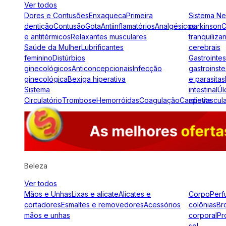
Ver todos
Dores e Contusões
Enxaqueca
Primeira
Sistema N
dentição
Contusão
Gota
Antiinflamatórios
Analgésicos
parkinson
C
e antitérmicos
Relaxantes musculares
tranquiliza
Saúde da Mulher
Lubrificantes
cerebrais
feminino
Distúrbios
Gastrointes
ginecológicos
Anticoncepcionais
Infecção
gastroinste
ginecológica
Bexiga hiperativa
e parasitas
Sistema
intestinal
Úl
Circulatório
Trombose
Hemorróidas
Coagulação
Cardiovascul
apetite
Beleza
Ver todos
Mãos e Unhas
Lixas e alicate
Alicates e
Corpo
Perf
cortadores
Esmaltes e removedores
Acessórios
colônias
Br
mãos e unhas
corporal
Pr
sol