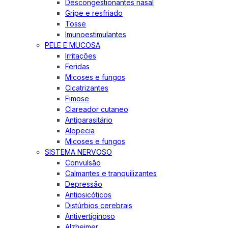
Descongestionantes nasal
Gripe e resfriado
Tosse
Imunoestimulantes
PELE E MUCOSA
Irritações
Feridas
Micoses e fungos
Cicatrizantes
Fimose
Clareador cutaneo
Antiparasitário
Alopecia
Micoses e fungos
SISTEMA NERVOSO
Convulsão
Calmantes e tranquilizantes
Depressão
Antipsicóticos
Distúrbios cerebrais
Antivertiginoso
Alzheimer