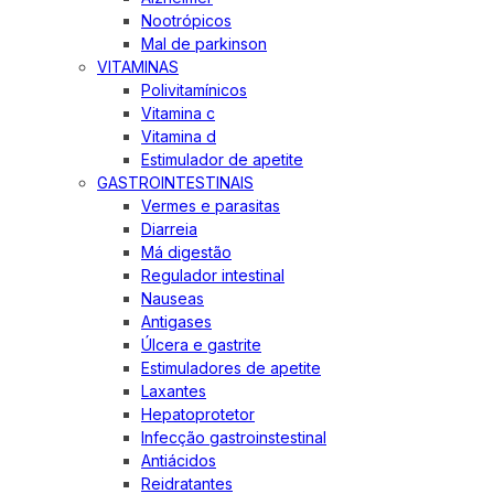
Nootrópicos
Mal de parkinson
VITAMINAS
Polivitamínicos
Vitamina c
Vitamina d
Estimulador de apetite
GASTROINTESTINAIS
Vermes e parasitas
Diarreia
Má digestão
Regulador intestinal
Nauseas
Antigases
Úlcera e gastrite
Estimuladores de apetite
Laxantes
Hepatoprotetor
Infecção gastroinstestinal
Antiácidos
Reidratantes