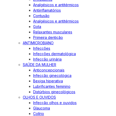
Analgésicos e antitérmicos
Antiinflamatórios
Contusão
Analgésicos e antitérmicos
Gota
Relaxantes musculares
Primeira dentição
ANTIMICROBIANO
Infecções
Infecções dermatológica
Infecção urinária
SAÚDE DA MULHER
Anticoncepcionais
Infecção ginecológica
Bexiga hiperativa
Lubrificantes feminino
Distúrbios ginecológicos
OLHOS E OUVIDOS
Infecção olhos e ouvidos
Glaucoma
Colírio