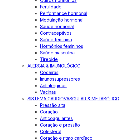
Outros hormônios
Fertilidade
Performance hormonal
Modulação hormonal
Saúde hormonal
Contraceptivos
Saúde feminina
Hormônios femininos
Saúde masculina
Tireoide
ALERGIA & IMUNOLÓGICO
Coceiras
Imunossupressores
Antialérgicos
Vacinas
SISTEMA CARDIOVASCULAR & METABÓLICO
Pressão alta
Coração
Anticoagulantes
Coração e pressão
Colesterol
Coração e ritmo cardíaco