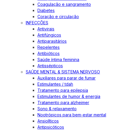
Coagulação e sangramento
Diabetes
Coração e circulação
INFECÇÕES
Antivirais
Antifúngicos
Antiparasitários
Repelentes
Antibióticos
Saúde íntima feminina
Antissépticos
SAÚDE MENTAL & SISTEMA NERVOSO
Auxiliares para parar de fumar
Estimulantes / tdah
Tratamento para epilepsia
Estimulantes de humor & energia
Tratamento para alzheimer
Sono & relaxamento
Nootrópicos para bem-estar mental
Ansiolíticos
Antipsicóticos