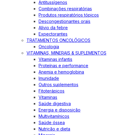
Antitussígenos
Combinações respiratórias
Produtos respiratórios tópicos
Descongestionantes orais
Alívio da febre
Expectorantes
TRATAMENTOS ONCOLÓGICOS
Oncologia
VITAMINAS, MINERAIS & SUPLEMENTOS
Vitaminas infantis
Proteínas e performance
Anemia e hemoglobina
Imunidade
Outros suplementos
Fitoterápicos
Vitaminas
Saúde digestiva
Energia e disposição
Multivitamínicos
Saúde óssea
Nutrição e dieta