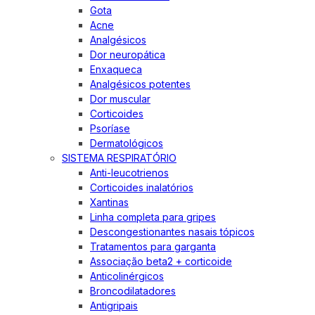
Gota
Acne
Analgésicos
Dor neuropática
Enxaqueca
Analgésicos potentes
Dor muscular
Corticoides
Psoríase
Dermatológicos
SISTEMA RESPIRATÓRIO
Anti-leucotrienos
Corticoides inalatórios
Xantinas
Linha completa para gripes
Descongestionantes nasais tópicos
Tratamentos para garganta
Associação beta2 + corticoide
Anticolinérgicos
Broncodilatadores
Antigripais