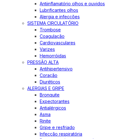
Antiinflamatório olhos e ouvidos
Lubrificantes olhos
Alergia e infecções
SISTEMA CIRCULATÓRIO
Trombose
Coagulação
Cardiovasculares
Varizes
Hemorróidas
PRESSÃO ALTA
Antihipertensivo
Coração
Diuréticos
ALERGIAS E GRIPE
Bronquite
Expectorantes
Antialérgicos
Asma
Rinite
Gripe e resfriado
Infecção respiratória