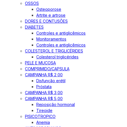
OSSOS
Osteoporose
Artrite e artrose
DORES E CONTUSÕES
DIABETES
Controles e antiglicêmicos
Monitoramentos
Controles e antiglicêmicos
COLESTEROL E TRIGLICÉRIDES
Colesterol triglicérides
PELE E MUCOSA
COMPRIMIDO/CAPSULA
CAMPANHA R$ 2,00
Disfunção erétil
Próstata
CAMPANHA R$ 3,00
CAMPANHA R$ 5,00
Reposição hormonal
Tireoide
PISICOTROPICO
Anemia