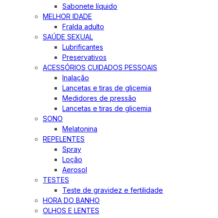
Sabonete líquido
MELHOR IDADE
Fralda adulto
SAÚDE SEXUAL
Lubrificantes
Preservativos
ACESSÓRIOS CUIDADOS PESSOAIS
Inalação
Lancetas e tiras de glicemia
Medidores de pressão
Lancetas e tiras de glicemia
SONO
Melatonina
REPELENTES
Spray
Loção
Aerosol
TESTES
Teste de gravidez e fertilidade
HORA DO BANHO
OLHOS E LENTES