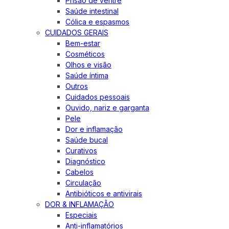
Prisão de ventre
Saúde intestinal
Cólica e espasmos
CUIDADOS GERAIS
Bem-estar
Cosméticos
Olhos e visão
Saúde íntima
Outros
Cuidados pessoais
Ouvido, nariz e garganta
Pele
Dor e inflamação
Saúde bucal
Curativos
Diagnóstico
Cabelos
Circulação
Antibióticos e antivirais
DOR & INFLAMAÇÃO
Especiais
Anti-inflamatórios