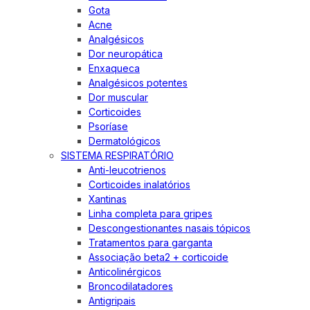
Gota
Acne
Analgésicos
Dor neuropática
Enxaqueca
Analgésicos potentes
Dor muscular
Corticoides
Psoríase
Dermatológicos
SISTEMA RESPIRATÓRIO
Anti-leucotrienos
Corticoides inalatórios
Xantinas
Linha completa para gripes
Descongestionantes nasais tópicos
Tratamentos para garganta
Associação beta2 + corticoide
Anticolinérgicos
Broncodilatadores
Antigripais