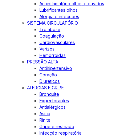
Antiinflamatório olhos e ouvidos
Lubrificantes olhos
Alergia e infecções
SISTEMA CIRCULATÓRIO
Trombose
Coagulação
Cardiovasculares
Varizes
Hemorróidas
PRESSÃO ALTA
Antihipertensivo
Coração
Diuréticos
ALERGIAS E GRIPE
Bronquite
Expectorantes
Antialérgicos
Asma
Rinite
Gripe e resfriado
Infecção respiratória