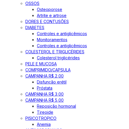
OSSOS
Osteoporose
Artrite e artrose
DORES E CONTUSÕES
DIABETES
Controles e antiglicêmicos
Monitoramentos
Controles e antiglicêmicos
COLESTEROL E TRIGLICÉRIDES
Colesterol triglicérides
PELE E MUCOSA
COMPRIMIDO/CAPSULA
CAMPANHA R$ 2,00
Disfunção erétil
Próstata
CAMPANHA R$ 3,00
CAMPANHA R$ 5,00
Reposição hormonal
Tireoide
PISICOTROPICO
Anemia