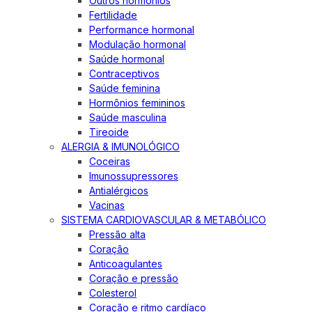
Outros hormônios
Fertilidade
Performance hormonal
Modulação hormonal
Saúde hormonal
Contraceptivos
Saúde feminina
Hormônios femininos
Saúde masculina
Tireoide
ALERGIA & IMUNOLÓGICO
Coceiras
Imunossupressores
Antialérgicos
Vacinas
SISTEMA CARDIOVASCULAR & METABÓLICO
Pressão alta
Coração
Anticoagulantes
Coração e pressão
Colesterol
Coração e ritmo cardíaco