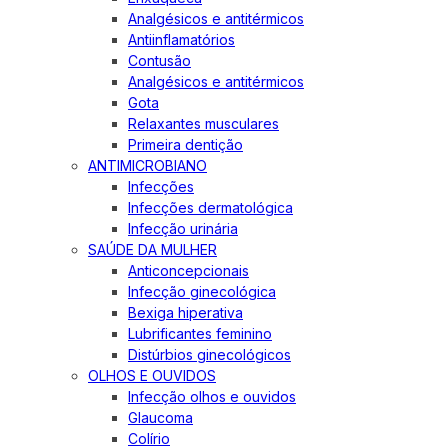
Analgésicos e antitérmicos
Antiinflamatórios
Contusão
Analgésicos e antitérmicos
Gota
Relaxantes musculares
Primeira dentição
ANTIMICROBIANO
Infecções
Infecções dermatológica
Infecção urinária
SAÚDE DA MULHER
Anticoncepcionais
Infecção ginecológica
Bexiga hiperativa
Lubrificantes feminino
Distúrbios ginecológicos
OLHOS E OUVIDOS
Infecção olhos e ouvidos
Glaucoma
Colírio