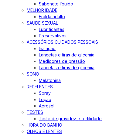
Sabonete líquido
MELHOR IDADE
Fralda adulto
SAÚDE SEXUAL
Lubrificantes
Preservativos
ACESSÓRIOS CUIDADOS PESSOAIS
Inalação
Lancetas e tiras de glicemia
Medidores de pressão
Lancetas e tiras de glicemia
SONO
Melatonina
REPELENTES
Spray
Loção
Aerosol
TESTES
Teste de gravidez e fertilidade
HORA DO BANHO
OLHOS E LENTES