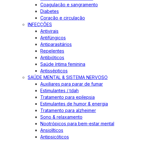
Coagulação e sangramento
Diabetes
Coração e circulação
INFECÇÕES
Antivirais
Antifúngicos
Antiparasitários
Repelentes
Antibióticos
Saúde íntima feminina
Antissépticos
SAÚDE MENTAL & SISTEMA NERVOSO
Auxiliares para parar de fumar
Estimulantes / tdah
Tratamento para epilepsia
Estimulantes de humor & energia
Tratamento para alzheimer
Sono & relaxamento
Nootrópicos para bem-estar mental
Ansiolíticos
Antipsicóticos