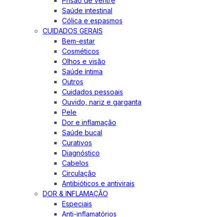
Prisão de ventre
Saúde intestinal
Cólica e espasmos
CUIDADOS GERAIS
Bem-estar
Cosméticos
Olhos e visão
Saúde íntima
Outros
Cuidados pessoais
Ouvido, nariz e garganta
Pele
Dor e inflamação
Saúde bucal
Curativos
Diagnóstico
Cabelos
Circulação
Antibióticos e antivirais
DOR & INFLAMAÇÃO
Especiais
Anti-inflamatórios