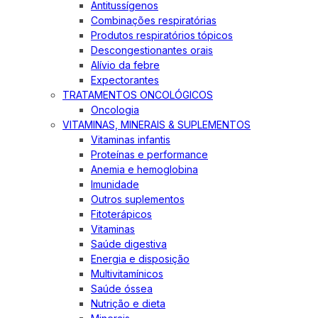
Antitussígenos
Combinações respiratórias
Produtos respiratórios tópicos
Descongestionantes orais
Alívio da febre
Expectorantes
TRATAMENTOS ONCOLÓGICOS
Oncologia
VITAMINAS, MINERAIS & SUPLEMENTOS
Vitaminas infantis
Proteínas e performance
Anemia e hemoglobina
Imunidade
Outros suplementos
Fitoterápicos
Vitaminas
Saúde digestiva
Energia e disposição
Multivitamínicos
Saúde óssea
Nutrição e dieta