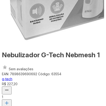
Nebulizador G-Tech Nebmesh 1
Sem avaliações
EAN: 7898639690692
Código: 63554
g-tech
R$ 227,20
1