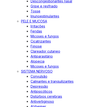
Descongestionantes nasal
Gripe e resfriado
Tosse
Imunoestimulantes
PELE E MUCOSA
Irritações
Feridas
Micoses e fungos
Cicatrizantes
Fimose
Clareador cutaneo
Antiparasitário
Alopecia
Micoses e fungos
SISTEMA NERVOSO
Convulsão
Calmantes e tranquilizantes
Depressão
Antipsicóticos
Distúrbios cerebrais
Antivertiginoso
Alzheimer