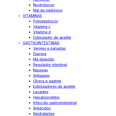
Nootrópicos
Mal de parkinson
VITAMINAS
Polivitamínicos
Vitamina c
Vitamina d
Estimulador de apetite
GASTROINTESTINAIS
Vermes e parasitas
Diarreia
Má digestão
Regulador intestinal
Nauseas
Antigases
Úlcera e gastrite
Estimuladores de apetite
Laxantes
Hepatoprotetor
Infecção gastroinstestinal
Antiácidos
Reidratantes