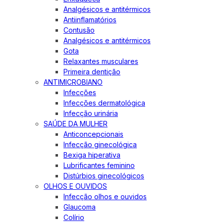
Analgésicos e antitérmicos
Antiinflamatórios
Contusão
Analgésicos e antitérmicos
Gota
Relaxantes musculares
Primeira dentição
ANTIMICROBIANO
Infecções
Infecções dermatológica
Infecção urinária
SAÚDE DA MULHER
Anticoncepcionais
Infecção ginecológica
Bexiga hiperativa
Lubrificantes feminino
Distúrbios ginecológicos
OLHOS E OUVIDOS
Infecção olhos e ouvidos
Glaucoma
Colírio