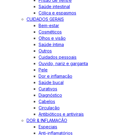
Prisão de ventre
Saúde intestinal
Cólica e espasmos
CUIDADOS GERAIS
Bem-estar
Cosméticos
Olhos e visão
Saúde íntima
Outros
Cuidados pessoais
Ouvido, nariz e garganta
Pele
Dor e inflamação
Saúde bucal
Curativos
Diagnóstico
Cabelos
Circulação
Antibióticos e antivirais
DOR & INFLAMAÇÃO
Especiais
Anti-inflamatórios