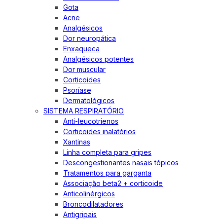
Gota
Acne
Analgésicos
Dor neuropática
Enxaqueca
Analgésicos potentes
Dor muscular
Corticoides
Psoríase
Dermatológicos
SISTEMA RESPIRATÓRIO
Anti-leucotrienos
Corticoides inalatórios
Xantinas
Linha completa para gripes
Descongestionantes nasais tópicos
Tratamentos para garganta
Associação beta2 + corticoide
Anticolinérgicos
Broncodilatadores
Antigripais