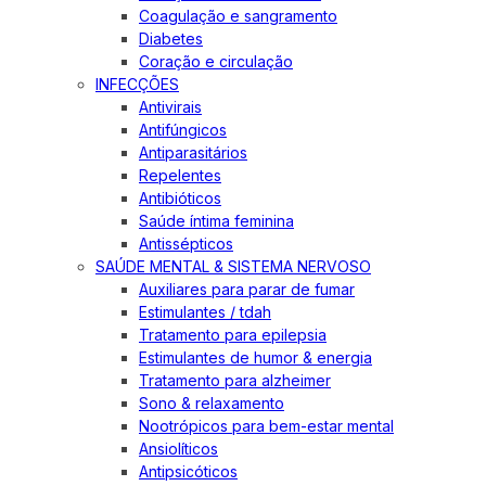
Coagulação e sangramento
Diabetes
Coração e circulação
INFECÇÕES
Antivirais
Antifúngicos
Antiparasitários
Repelentes
Antibióticos
Saúde íntima feminina
Antissépticos
SAÚDE MENTAL & SISTEMA NERVOSO
Auxiliares para parar de fumar
Estimulantes / tdah
Tratamento para epilepsia
Estimulantes de humor & energia
Tratamento para alzheimer
Sono & relaxamento
Nootrópicos para bem-estar mental
Ansiolíticos
Antipsicóticos