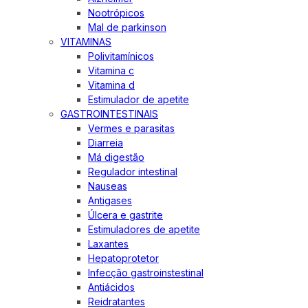
Nootrópicos
Mal de parkinson
VITAMINAS
Polivitamínicos
Vitamina c
Vitamina d
Estimulador de apetite
GASTROINTESTINAIS
Vermes e parasitas
Diarreia
Má digestão
Regulador intestinal
Nauseas
Antigases
Úlcera e gastrite
Estimuladores de apetite
Laxantes
Hepatoprotetor
Infecção gastroinstestinal
Antiácidos
Reidratantes