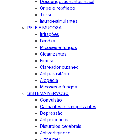
Descongestionantes nasal
Gripe e resfriado
Tosse
Imunoestimulantes
PELE E MUCOSA
Irritações
Feridas
Micoses e fungos
Cicatrizantes
Fimose
Clareador cutaneo
Antiparasitário
Alopecia
Micoses e fungos
SISTEMA NERVOSO
Convulsão
Calmantes e tranquilizantes
Depressão
Antipsicóticos
Distúrbios cerebrais
Antivertiginoso
Alzheimer