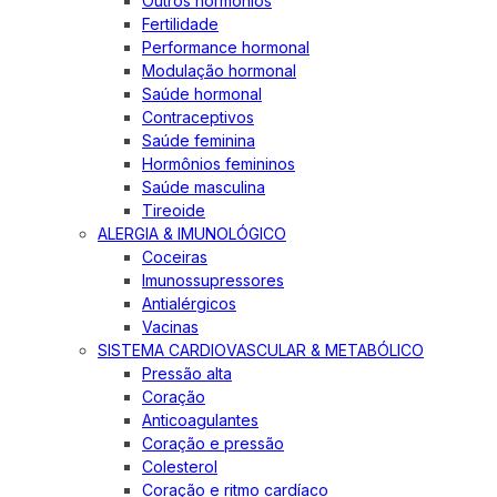
Outros hormônios
Fertilidade
Performance hormonal
Modulação hormonal
Saúde hormonal
Contraceptivos
Saúde feminina
Hormônios femininos
Saúde masculina
Tireoide
ALERGIA & IMUNOLÓGICO
Coceiras
Imunossupressores
Antialérgicos
Vacinas
SISTEMA CARDIOVASCULAR & METABÓLICO
Pressão alta
Coração
Anticoagulantes
Coração e pressão
Colesterol
Coração e ritmo cardíaco