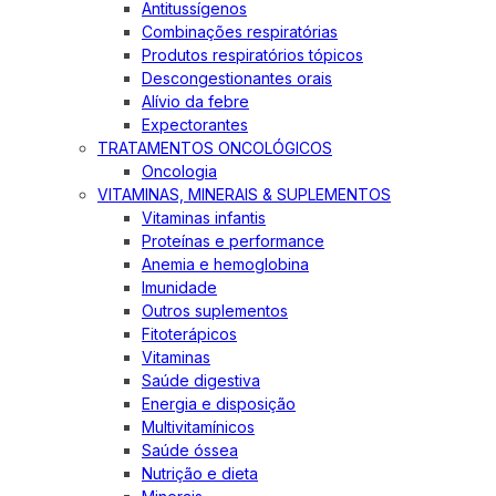
Antitussígenos
Combinações respiratórias
Produtos respiratórios tópicos
Descongestionantes orais
Alívio da febre
Expectorantes
TRATAMENTOS ONCOLÓGICOS
Oncologia
VITAMINAS, MINERAIS & SUPLEMENTOS
Vitaminas infantis
Proteínas e performance
Anemia e hemoglobina
Imunidade
Outros suplementos
Fitoterápicos
Vitaminas
Saúde digestiva
Energia e disposição
Multivitamínicos
Saúde óssea
Nutrição e dieta