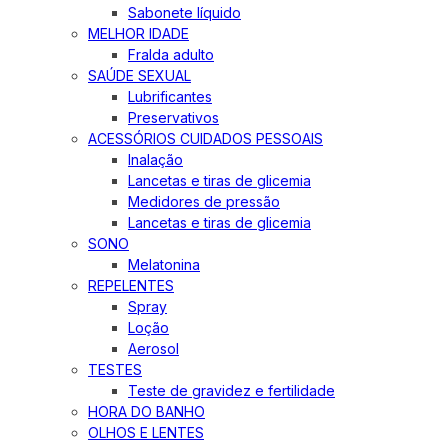
Sabonete líquido
MELHOR IDADE
Fralda adulto
SAÚDE SEXUAL
Lubrificantes
Preservativos
ACESSÓRIOS CUIDADOS PESSOAIS
Inalação
Lancetas e tiras de glicemia
Medidores de pressão
Lancetas e tiras de glicemia
SONO
Melatonina
REPELENTES
Spray
Loção
Aerosol
TESTES
Teste de gravidez e fertilidade
HORA DO BANHO
OLHOS E LENTES