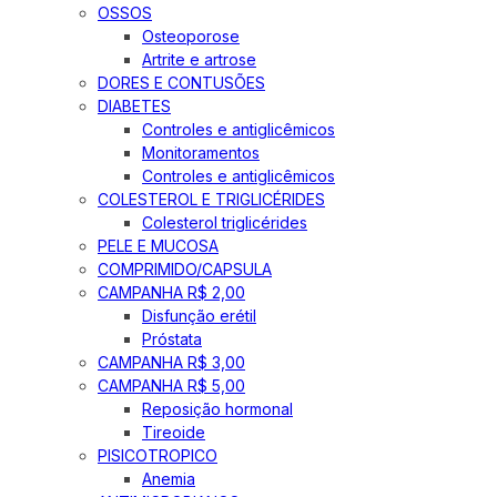
OSSOS
Osteoporose
Artrite e artrose
DORES E CONTUSÕES
DIABETES
Controles e antiglicêmicos
Monitoramentos
Controles e antiglicêmicos
COLESTEROL E TRIGLICÉRIDES
Colesterol triglicérides
PELE E MUCOSA
COMPRIMIDO/CAPSULA
CAMPANHA R$ 2,00
Disfunção erétil
Próstata
CAMPANHA R$ 3,00
CAMPANHA R$ 5,00
Reposição hormonal
Tireoide
PISICOTROPICO
Anemia