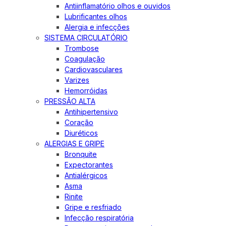
Antiinflamatório olhos e ouvidos
Lubrificantes olhos
Alergia e infecções
SISTEMA CIRCULATÓRIO
Trombose
Coagulação
Cardiovasculares
Varizes
Hemorróidas
PRESSÃO ALTA
Antihipertensivo
Coração
Diuréticos
ALERGIAS E GRIPE
Bronquite
Expectorantes
Antialérgicos
Asma
Rinite
Gripe e resfriado
Infecção respiratória