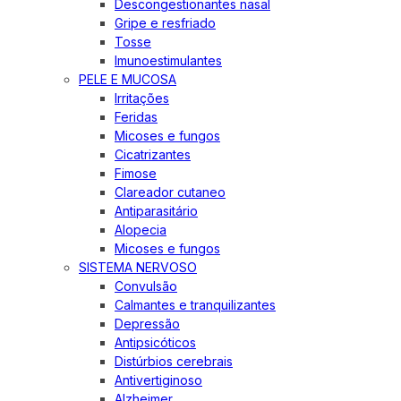
Descongestionantes nasal
Gripe e resfriado
Tosse
Imunoestimulantes
PELE E MUCOSA
Irritações
Feridas
Micoses e fungos
Cicatrizantes
Fimose
Clareador cutaneo
Antiparasitário
Alopecia
Micoses e fungos
SISTEMA NERVOSO
Convulsão
Calmantes e tranquilizantes
Depressão
Antipsicóticos
Distúrbios cerebrais
Antivertiginoso
Alzheimer