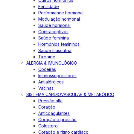
Outros hormônios
Fertilidade
Performance hormonal
Modulação hormonal
Saúde hormonal
Contraceptivos
Saúde feminina
Hormônios femininos
Saúde masculina
Tireoide
ALERGIA & IMUNOLÓGICO
Coceiras
Imunossupressores
Antialérgicos
Vacinas
SISTEMA CARDIOVASCULAR & METABÓLICO
Pressão alta
Coração
Anticoagulantes
Coração e pressão
Colesterol
Coração e ritmo cardíaco