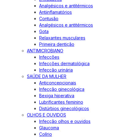
Analgésicos e antitérmicos
Antiinflamatórios
Contusão
Analgésicos e antitérmicos
Gota
Relaxantes musculares
Primeira dentição
ANTIMICROBIANO
Infecções
Infecções dermatológica
Infecção urinária
SAÚDE DA MULHER
Anticoncepcionais
Infecção ginecológica
Bexiga hiperativa
Lubrificantes feminino
Distúrbios ginecológicos
OLHOS E OUVIDOS
Infecção olhos e ouvidos
Glaucoma
Colírio