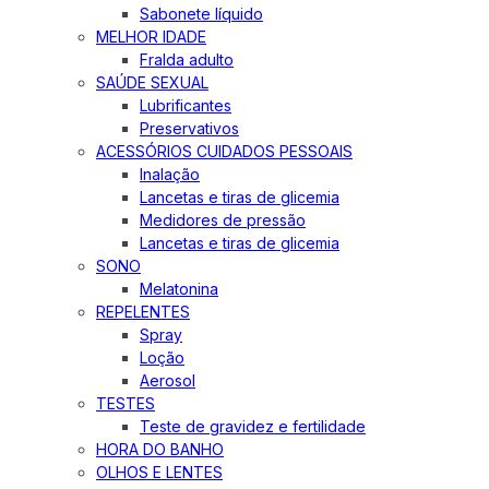
Sabonete líquido
MELHOR IDADE
Fralda adulto
SAÚDE SEXUAL
Lubrificantes
Preservativos
ACESSÓRIOS CUIDADOS PESSOAIS
Inalação
Lancetas e tiras de glicemia
Medidores de pressão
Lancetas e tiras de glicemia
SONO
Melatonina
REPELENTES
Spray
Loção
Aerosol
TESTES
Teste de gravidez e fertilidade
HORA DO BANHO
OLHOS E LENTES