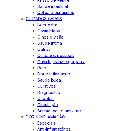
Prisão de ventre
Saúde intestinal
Cólica e espasmos
CUIDADOS GERAIS
Bem-estar
Cosméticos
Olhos e visão
Saúde íntima
Outros
Cuidados pessoais
Ouvido, nariz e garganta
Pele
Dor e inflamação
Saúde bucal
Curativos
Diagnóstico
Cabelos
Circulação
Antibióticos e antivirais
DOR & INFLAMAÇÃO
Especiais
Anti-inflamatórios