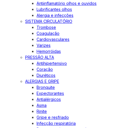
Antiinflamatório olhos e ouvidos
Lubrificantes olhos
Alergia e infecções
SISTEMA CIRCULATÓRIO
Trombose
Coagulação
Cardiovasculares
Varizes
Hemorróidas
PRESSÃO ALTA
Antihipertensivo
Coração
Diuréticos
ALERGIAS E GRIPE
Bronquite
Expectorantes
Antialérgicos
Asma
Rinite
Gripe e resfriado
Infecção respiratória