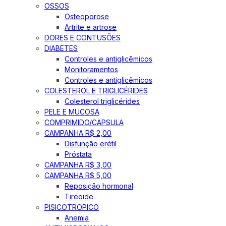
OSSOS
Osteoporose
Artrite e artrose
DORES E CONTUSÕES
DIABETES
Controles e antiglicêmicos
Monitoramentos
Controles e antiglicêmicos
COLESTEROL E TRIGLICÉRIDES
Colesterol triglicérides
PELE E MUCOSA
COMPRIMIDO/CAPSULA
CAMPANHA R$ 2,00
Disfunção erétil
Próstata
CAMPANHA R$ 3,00
CAMPANHA R$ 5,00
Reposição hormonal
Tireoide
PISICOTROPICO
Anemia