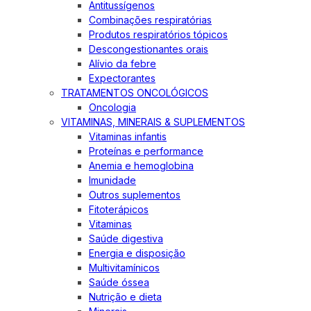
Antitussígenos
Combinações respiratórias
Produtos respiratórios tópicos
Descongestionantes orais
Alívio da febre
Expectorantes
TRATAMENTOS ONCOLÓGICOS
Oncologia
VITAMINAS, MINERAIS & SUPLEMENTOS
Vitaminas infantis
Proteínas e performance
Anemia e hemoglobina
Imunidade
Outros suplementos
Fitoterápicos
Vitaminas
Saúde digestiva
Energia e disposição
Multivitamínicos
Saúde óssea
Nutrição e dieta