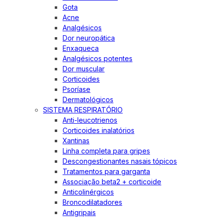
Gota
Acne
Analgésicos
Dor neuropática
Enxaqueca
Analgésicos potentes
Dor muscular
Corticoides
Psoríase
Dermatológicos
SISTEMA RESPIRATÓRIO
Anti-leucotrienos
Corticoides inalatórios
Xantinas
Linha completa para gripes
Descongestionantes nasais tópicos
Tratamentos para garganta
Associação beta2 + corticoide
Anticolinérgicos
Broncodilatadores
Antigripais