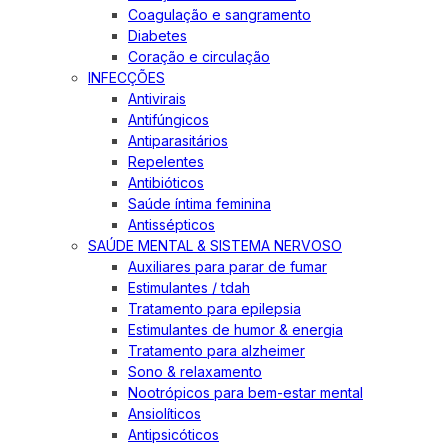
Coagulação e sangramento
Diabetes
Coração e circulação
INFECÇÕES
Antivirais
Antifúngicos
Antiparasitários
Repelentes
Antibióticos
Saúde íntima feminina
Antissépticos
SAÚDE MENTAL & SISTEMA NERVOSO
Auxiliares para parar de fumar
Estimulantes / tdah
Tratamento para epilepsia
Estimulantes de humor & energia
Tratamento para alzheimer
Sono & relaxamento
Nootrópicos para bem-estar mental
Ansiolíticos
Antipsicóticos