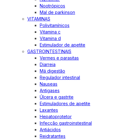
Nootrópicos
Mal de parkinson
VITAMINAS
Polivitamínicos
Vitamina c
Vitamina d
Estimulador de apetite
GASTROINTESTINAIS
Vermes e parasitas
Diarreia
Má digestão
Regulador intestinal
Nauseas
Antigases
Úlcera e gastrite
Estimuladores de apetite
Laxantes
Hepatoprotetor
Infecção gastroinstestinal
Antiácidos
Reidratantes