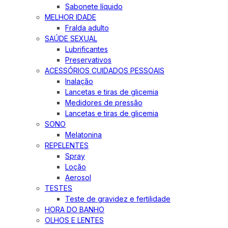
Sabonete líquido
MELHOR IDADE
Fralda adulto
SAÚDE SEXUAL
Lubrificantes
Preservativos
ACESSÓRIOS CUIDADOS PESSOAIS
Inalação
Lancetas e tiras de glicemia
Medidores de pressão
Lancetas e tiras de glicemia
SONO
Melatonina
REPELENTES
Spray
Loção
Aerosol
TESTES
Teste de gravidez e fertilidade
HORA DO BANHO
OLHOS E LENTES