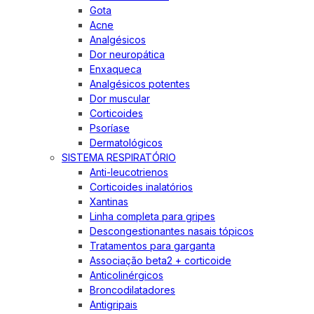
Gota
Acne
Analgésicos
Dor neuropática
Enxaqueca
Analgésicos potentes
Dor muscular
Corticoides
Psoríase
Dermatológicos
SISTEMA RESPIRATÓRIO
Anti-leucotrienos
Corticoides inalatórios
Xantinas
Linha completa para gripes
Descongestionantes nasais tópicos
Tratamentos para garganta
Associação beta2 + corticoide
Anticolinérgicos
Broncodilatadores
Antigripais