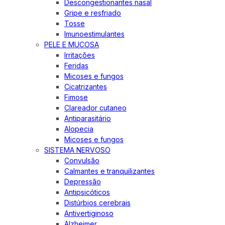
Descongestionantes nasal
Gripe e resfriado
Tosse
Imunoestimulantes
PELE E MUCOSA
Irritações
Feridas
Micoses e fungos
Cicatrizantes
Fimose
Clareador cutaneo
Antiparasitário
Alopecia
Micoses e fungos
SISTEMA NERVOSO
Convulsão
Calmantes e tranquilizantes
Depressão
Antipsicóticos
Distúrbios cerebrais
Antivertiginoso
Alzheimer