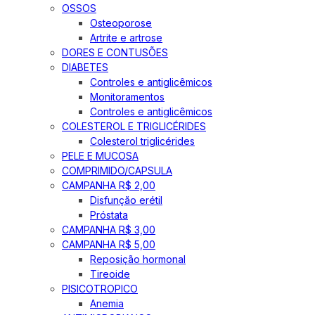
OSSOS
Osteoporose
Artrite e artrose
DORES E CONTUSÕES
DIABETES
Controles e antiglicêmicos
Monitoramentos
Controles e antiglicêmicos
COLESTEROL E TRIGLICÉRIDES
Colesterol triglicérides
PELE E MUCOSA
COMPRIMIDO/CAPSULA
CAMPANHA R$ 2,00
Disfunção erétil
Próstata
CAMPANHA R$ 3,00
CAMPANHA R$ 5,00
Reposição hormonal
Tireoide
PISICOTROPICO
Anemia