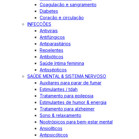
Coagulação e sangramento
Diabetes
Coração e circulação
INFECÇÕES
Antivirais
Antifúngicos
Antiparasitários
Repelentes
Antibióticos
Saúde íntima feminina
Antissépticos
SAÚDE MENTAL & SISTEMA NERVOSO
Auxiliares para parar de fumar
Estimulantes / tdah
Tratamento para epilepsia
Estimulantes de humor & energia
Tratamento para alzheimer
Sono & relaxamento
Nootrópicos para bem-estar mental
Ansiolíticos
Antipsicóticos