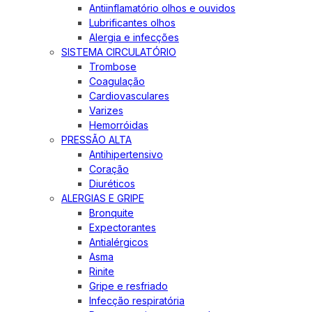
Antiinflamatório olhos e ouvidos
Lubrificantes olhos
Alergia e infecções
SISTEMA CIRCULATÓRIO
Trombose
Coagulação
Cardiovasculares
Varizes
Hemorróidas
PRESSÃO ALTA
Antihipertensivo
Coração
Diuréticos
ALERGIAS E GRIPE
Bronquite
Expectorantes
Antialérgicos
Asma
Rinite
Gripe e resfriado
Infecção respiratória