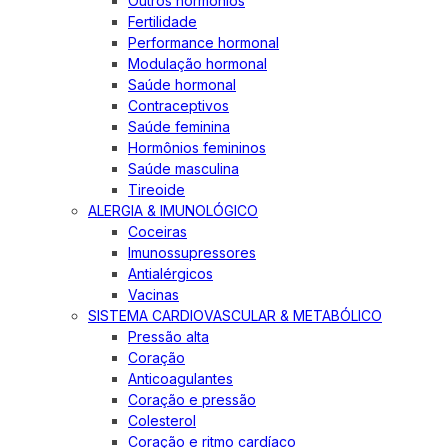
Outros hormônios
Fertilidade
Performance hormonal
Modulação hormonal
Saúde hormonal
Contraceptivos
Saúde feminina
Hormônios femininos
Saúde masculina
Tireoide
ALERGIA & IMUNOLÓGICO
Coceiras
Imunossupressores
Antialérgicos
Vacinas
SISTEMA CARDIOVASCULAR & METABÓLICO
Pressão alta
Coração
Anticoagulantes
Coração e pressão
Colesterol
Coração e ritmo cardíaco