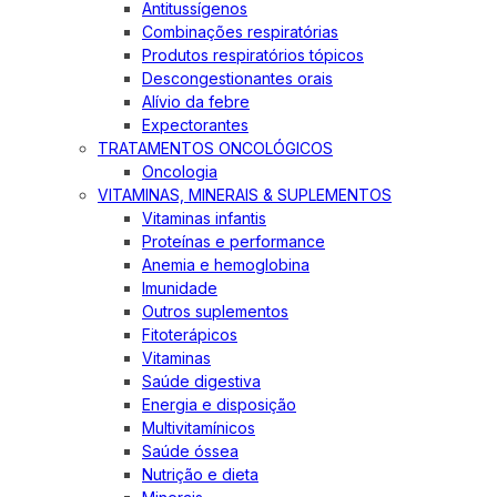
Antitussígenos
Combinações respiratórias
Produtos respiratórios tópicos
Descongestionantes orais
Alívio da febre
Expectorantes
TRATAMENTOS ONCOLÓGICOS
Oncologia
VITAMINAS, MINERAIS & SUPLEMENTOS
Vitaminas infantis
Proteínas e performance
Anemia e hemoglobina
Imunidade
Outros suplementos
Fitoterápicos
Vitaminas
Saúde digestiva
Energia e disposição
Multivitamínicos
Saúde óssea
Nutrição e dieta