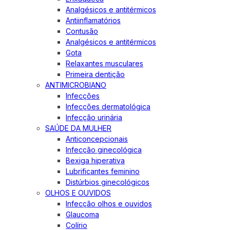
Analgésicos e antitérmicos
Antiinflamatórios
Contusão
Analgésicos e antitérmicos
Gota
Relaxantes musculares
Primeira dentição
ANTIMICROBIANO
Infecções
Infecções dermatológica
Infecção urinária
SAÚDE DA MULHER
Anticoncepcionais
Infecção ginecológica
Bexiga hiperativa
Lubrificantes feminino
Distúrbios ginecológicos
OLHOS E OUVIDOS
Infecção olhos e ouvidos
Glaucoma
Colírio