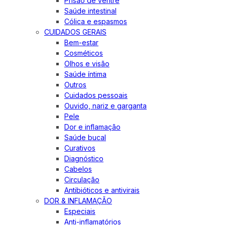
Prisão de ventre
Saúde intestinal
Cólica e espasmos
CUIDADOS GERAIS
Bem-estar
Cosméticos
Olhos e visão
Saúde íntima
Outros
Cuidados pessoais
Ouvido, nariz e garganta
Pele
Dor e inflamação
Saúde bucal
Curativos
Diagnóstico
Cabelos
Circulação
Antibióticos e antivirais
DOR & INFLAMAÇÃO
Especiais
Anti-inflamatórios