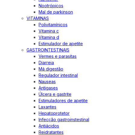
Nootrópicos
Mal de parkinson
VITAMINAS
Polivitamínicos
Vitamina c
Vitamina d
Estimulador de apetite
GASTROINTESTINAIS
Vermes e parasitas
Diarreia
Má digestão
Regulador intestinal
Nauseas
Antigases
Úlcera e gastrite
Estimuladores de apetite
Laxantes
Hepatoprotetor
Infecção gastroinstestinal
Antiácidos
Reidratantes