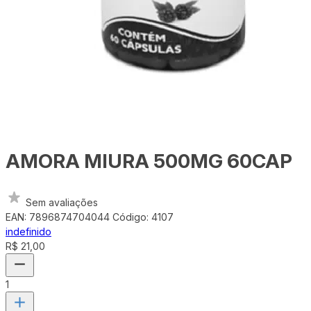
AMORA MIURA 500MG 60CAP
Sem avaliações
EAN: 7896874704044
Código: 4107
indefinido
R$ 21,00
1