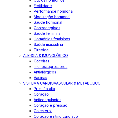
Outros hormônios
Fertilidade
Performance hormonal
Modulação hormonal
Saúde hormonal
Contraceptivos
Saúde feminina
Hormônios femininos
Saúde masculina
Tireoide
ALERGIA & IMUNOLÓGICO
Coceiras
Imunossupressores
Antialérgicos
Vacinas
SISTEMA CARDIOVASCULAR & METABÓLICO
Pressão alta
Coração
Anticoagulantes
Coração e pressão
Colesterol
Coração e ritmo cardíaco