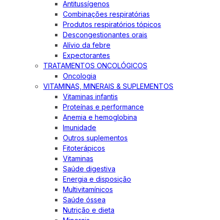
Antitussígenos
Combinações respiratórias
Produtos respiratórios tópicos
Descongestionantes orais
Alívio da febre
Expectorantes
TRATAMENTOS ONCOLÓGICOS
Oncologia
VITAMINAS, MINERAIS & SUPLEMENTOS
Vitaminas infantis
Proteínas e performance
Anemia e hemoglobina
Imunidade
Outros suplementos
Fitoterápicos
Vitaminas
Saúde digestiva
Energia e disposição
Multivitamínicos
Saúde óssea
Nutrição e dieta