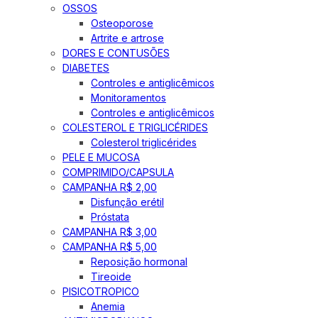
OSSOS
Osteoporose
Artrite e artrose
DORES E CONTUSÕES
DIABETES
Controles e antiglicêmicos
Monitoramentos
Controles e antiglicêmicos
COLESTEROL E TRIGLICÉRIDES
Colesterol triglicérides
PELE E MUCOSA
COMPRIMIDO/CAPSULA
CAMPANHA R$ 2,00
Disfunção erétil
Próstata
CAMPANHA R$ 3,00
CAMPANHA R$ 5,00
Reposição hormonal
Tireoide
PISICOTROPICO
Anemia