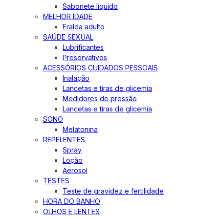
Sabonete líquido
MELHOR IDADE
Fralda adulto
SAÚDE SEXUAL
Lubrificantes
Preservativos
ACESSÓRIOS CUIDADOS PESSOAIS
Inalação
Lancetas e tiras de glicemia
Medidores de pressão
Lancetas e tiras de glicemia
SONO
Melatonina
REPELENTES
Spray
Loção
Aerosol
TESTES
Teste de gravidez e fertilidade
HORA DO BANHO
OLHOS E LENTES