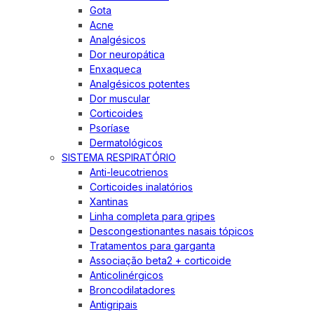
Gota
Acne
Analgésicos
Dor neuropática
Enxaqueca
Analgésicos potentes
Dor muscular
Corticoides
Psoríase
Dermatológicos
SISTEMA RESPIRATÓRIO
Anti-leucotrienos
Corticoides inalatórios
Xantinas
Linha completa para gripes
Descongestionantes nasais tópicos
Tratamentos para garganta
Associação beta2 + corticoide
Anticolinérgicos
Broncodilatadores
Antigripais