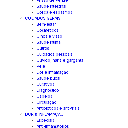
Prisão de ventre
Saúde intestinal
Cólica e espasmos
CUIDADOS GERAIS
Bem-estar
Cosméticos
Olhos e visão
Saúde íntima
Outros
Cuidados pessoais
Ouvido, nariz e garganta
Pele
Dor e inflamação
Saúde bucal
Curativos
Diagnóstico
Cabelos
Circulação
Antibióticos e antivirais
DOR & INFLAMAÇÃO
Especiais
Anti-inflamatórios