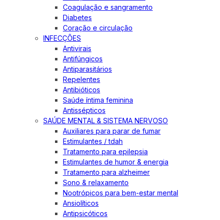
Coagulação e sangramento
Diabetes
Coração e circulação
INFECÇÕES
Antivirais
Antifúngicos
Antiparasitários
Repelentes
Antibióticos
Saúde íntima feminina
Antissépticos
SAÚDE MENTAL & SISTEMA NERVOSO
Auxiliares para parar de fumar
Estimulantes / tdah
Tratamento para epilepsia
Estimulantes de humor & energia
Tratamento para alzheimer
Sono & relaxamento
Nootrópicos para bem-estar mental
Ansiolíticos
Antipsicóticos