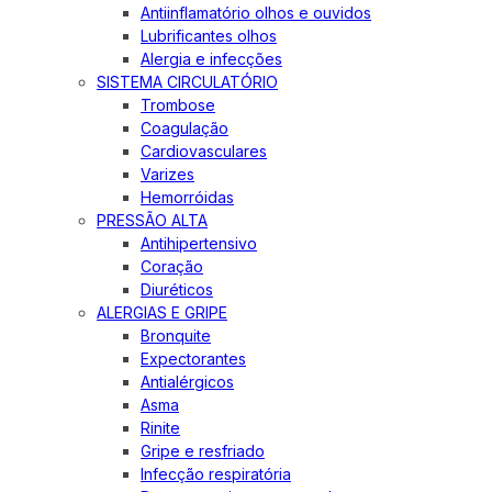
Antiinflamatório olhos e ouvidos
Lubrificantes olhos
Alergia e infecções
SISTEMA CIRCULATÓRIO
Trombose
Coagulação
Cardiovasculares
Varizes
Hemorróidas
PRESSÃO ALTA
Antihipertensivo
Coração
Diuréticos
ALERGIAS E GRIPE
Bronquite
Expectorantes
Antialérgicos
Asma
Rinite
Gripe e resfriado
Infecção respiratória