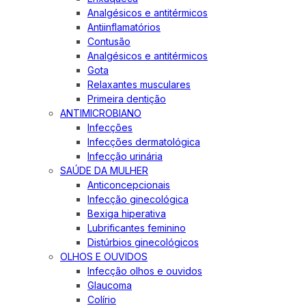
Analgésicos e antitérmicos
Antiinflamatórios
Contusão
Analgésicos e antitérmicos
Gota
Relaxantes musculares
Primeira dentição
ANTIMICROBIANO
Infecções
Infecções dermatológica
Infecção urinária
SAÚDE DA MULHER
Anticoncepcionais
Infecção ginecológica
Bexiga hiperativa
Lubrificantes feminino
Distúrbios ginecológicos
OLHOS E OUVIDOS
Infecção olhos e ouvidos
Glaucoma
Colírio