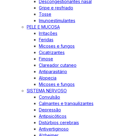
Descongestionantes nasal
Gripe e resfriado
Tosse
Imunoestimulantes
PELE E MUCOSA
Irritações
Feridas
Micoses e fungos
Cicatrizantes
Fimose
Clareador cutaneo
Antiparasitário
Alopecia
Micoses e fungos
SISTEMA NERVOSO
Convulsão
Calmantes e tranquilizantes
Depressão
Antipsicóticos
Distúrbios cerebrais
Antivertiginoso
Alzheimer