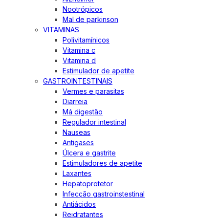
Nootrópicos
Mal de parkinson
VITAMINAS
Polivitamínicos
Vitamina c
Vitamina d
Estimulador de apetite
GASTROINTESTINAIS
Vermes e parasitas
Diarreia
Má digestão
Regulador intestinal
Nauseas
Antigases
Úlcera e gastrite
Estimuladores de apetite
Laxantes
Hepatoprotetor
Infecção gastroinstestinal
Antiácidos
Reidratantes