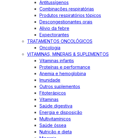
Antitussígenos
Combinações respiratórias
Produtos respiratórios tópicos
Descongestionantes orais
Alívio da febre
Expectorantes
TRATAMENTOS ONCOLÓGICOS
Oncologia
VITAMINAS, MINERAIS & SUPLEMENTOS
Vitaminas infantis
Proteínas e performance
Anemia e hemoglobina
Imunidade
Outros suplementos
Fitoterápicos
Vitaminas
Saúde digestiva
Energia e disposição
Multivitamínicos
Saúde óssea
Nutrição e dieta