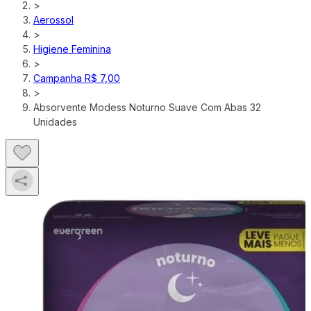
>
Aerossol
>
Higiene Feminina
>
Campanha R$ 7,00
>
Absorvente Modess Noturno Suave Com Abas 32
Unidades