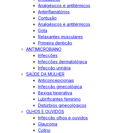
Analgésicos e antitérmicos
Antiinflamatórios
Contusão
Analgésicos e antitérmicos
Gota
Relaxantes musculares
Primeira dentição
ANTIMICROBIANO
Infecções
Infecções dermatológica
Infecção urinária
SAÚDE DA MULHER
Anticoncepcionais
Infecção ginecológica
Bexiga hiperativa
Lubrificantes feminino
Distúrbios ginecológicos
OLHOS E OUVIDOS
Infecção olhos e ouvidos
Glaucoma
Colírio