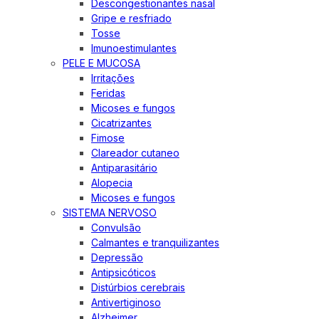
Descongestionantes nasal
Gripe e resfriado
Tosse
Imunoestimulantes
PELE E MUCOSA
Irritações
Feridas
Micoses e fungos
Cicatrizantes
Fimose
Clareador cutaneo
Antiparasitário
Alopecia
Micoses e fungos
SISTEMA NERVOSO
Convulsão
Calmantes e tranquilizantes
Depressão
Antipsicóticos
Distúrbios cerebrais
Antivertiginoso
Alzheimer