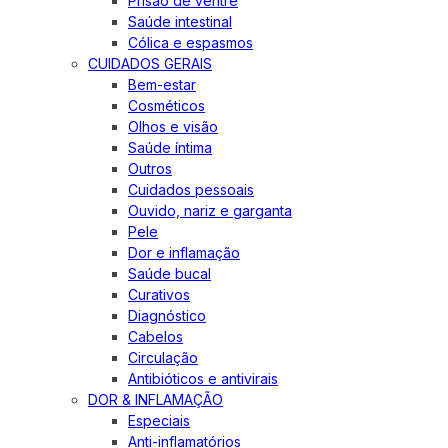
Prisão de ventre
Saúde intestinal
Cólica e espasmos
CUIDADOS GERAIS
Bem-estar
Cosméticos
Olhos e visão
Saúde íntima
Outros
Cuidados pessoais
Ouvido, nariz e garganta
Pele
Dor e inflamação
Saúde bucal
Curativos
Diagnóstico
Cabelos
Circulação
Antibióticos e antivirais
DOR & INFLAMAÇÃO
Especiais
Anti-inflamatórios