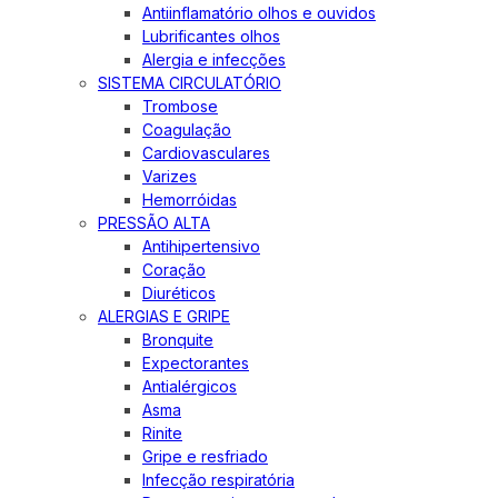
Antiinflamatório olhos e ouvidos
Lubrificantes olhos
Alergia e infecções
SISTEMA CIRCULATÓRIO
Trombose
Coagulação
Cardiovasculares
Varizes
Hemorróidas
PRESSÃO ALTA
Antihipertensivo
Coração
Diuréticos
ALERGIAS E GRIPE
Bronquite
Expectorantes
Antialérgicos
Asma
Rinite
Gripe e resfriado
Infecção respiratória