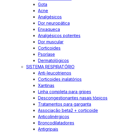
Gota
Acne
Analgésicos
Dor neuropática
Enxaqueca
Analgésicos potentes
Dor muscular
Corticoides
Psoríase
Dermatológicos
SISTEMA RESPIRATÓRIO
Anti-leucotrienos
Corticoides inalatórios
Xantinas
Linha completa para gripes
Descongestionantes nasais tópicos
Tratamentos para garganta
Associação beta2 + corticoide
Anticolinérgicos
Broncodilatadores
Antigripais