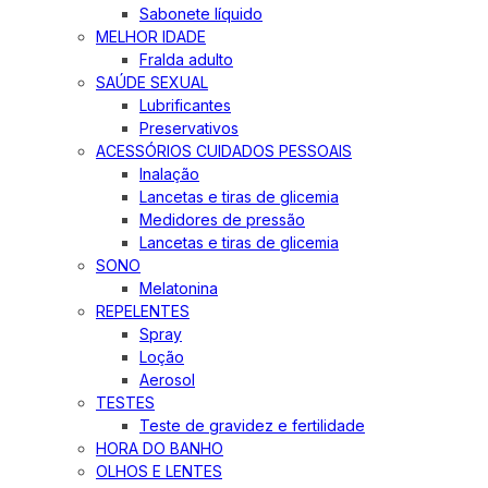
Sabonete líquido
MELHOR IDADE
Fralda adulto
SAÚDE SEXUAL
Lubrificantes
Preservativos
ACESSÓRIOS CUIDADOS PESSOAIS
Inalação
Lancetas e tiras de glicemia
Medidores de pressão
Lancetas e tiras de glicemia
SONO
Melatonina
REPELENTES
Spray
Loção
Aerosol
TESTES
Teste de gravidez e fertilidade
HORA DO BANHO
OLHOS E LENTES