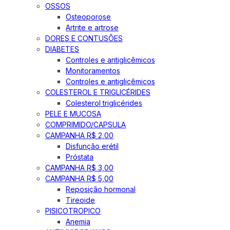
OSSOS
Osteoporose
Artrite e artrose
DORES E CONTUSÕES
DIABETES
Controles e antiglicêmicos
Monitoramentos
Controles e antiglicêmicos
COLESTEROL E TRIGLICÉRIDES
Colesterol triglicérides
PELE E MUCOSA
COMPRIMIDO/CAPSULA
CAMPANHA R$ 2,00
Disfunção erétil
Próstata
CAMPANHA R$ 3,00
CAMPANHA R$ 5,00
Reposição hormonal
Tireoide
PISICOTROPICO
Anemia