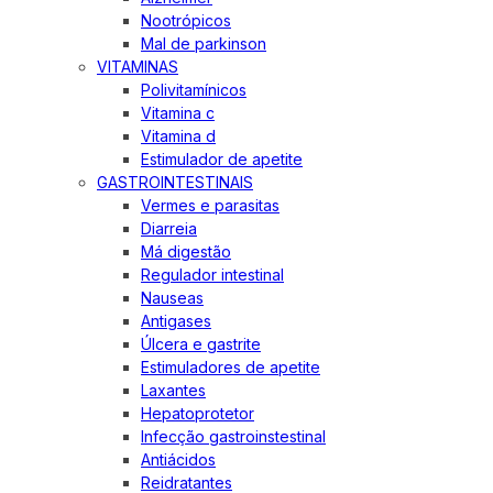
Nootrópicos
Mal de parkinson
VITAMINAS
Polivitamínicos
Vitamina c
Vitamina d
Estimulador de apetite
GASTROINTESTINAIS
Vermes e parasitas
Diarreia
Má digestão
Regulador intestinal
Nauseas
Antigases
Úlcera e gastrite
Estimuladores de apetite
Laxantes
Hepatoprotetor
Infecção gastroinstestinal
Antiácidos
Reidratantes