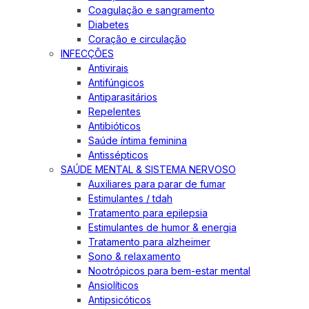
Coagulação e sangramento
Diabetes
Coração e circulação
INFECÇÕES
Antivirais
Antifúngicos
Antiparasitários
Repelentes
Antibióticos
Saúde íntima feminina
Antissépticos
SAÚDE MENTAL & SISTEMA NERVOSO
Auxiliares para parar de fumar
Estimulantes / tdah
Tratamento para epilepsia
Estimulantes de humor & energia
Tratamento para alzheimer
Sono & relaxamento
Nootrópicos para bem-estar mental
Ansiolíticos
Antipsicóticos