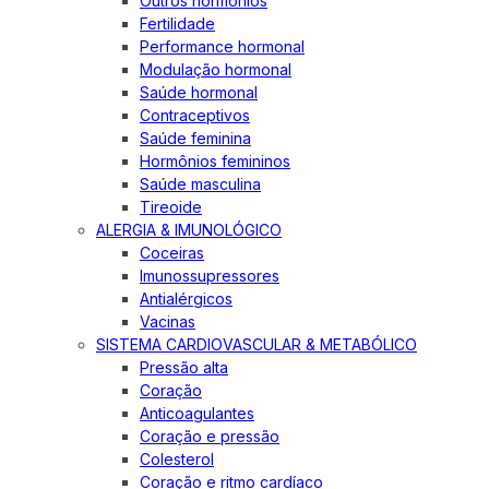
Outros hormônios
Fertilidade
Performance hormonal
Modulação hormonal
Saúde hormonal
Contraceptivos
Saúde feminina
Hormônios femininos
Saúde masculina
Tireoide
ALERGIA & IMUNOLÓGICO
Coceiras
Imunossupressores
Antialérgicos
Vacinas
SISTEMA CARDIOVASCULAR & METABÓLICO
Pressão alta
Coração
Anticoagulantes
Coração e pressão
Colesterol
Coração e ritmo cardíaco