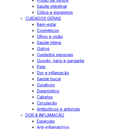
Prisão de ventre
Saúde intestinal
Cólica e espasmos
CUIDADOS GERAIS
Bem-estar
Cosméticos
Olhos e visão
Saúde íntima
Outros
Cuidados pessoais
Ouvido, nariz e garganta
Pele
Dor e inflamação
Saúde bucal
Curativos
Diagnóstico
Cabelos
Circulação
Antibióticos e antivirais
DOR & INFLAMAÇÃO
Especiais
Anti-inflamatórios