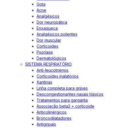
Gota
Acne
Analgésicos
Dor neuropática
Enxaqueca
Analgésicos potentes
Dor muscular
Corticoides
Psoríase
Dermatológicos
SISTEMA RESPIRATÓRIO
Anti-leucotrienos
Corticoides inalatórios
Xantinas
Linha completa para gripes
Descongestionantes nasais tópicos
Tratamentos para garganta
Associação beta2 + corticoide
Anticolinérgicos
Broncodilatadores
Antigripais