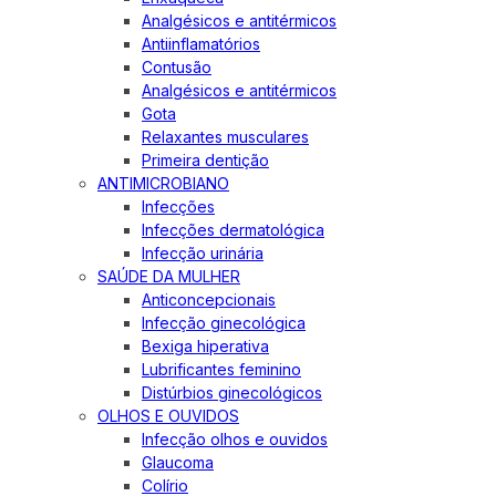
Analgésicos e antitérmicos
Antiinflamatórios
Contusão
Analgésicos e antitérmicos
Gota
Relaxantes musculares
Primeira dentição
ANTIMICROBIANO
Infecções
Infecções dermatológica
Infecção urinária
SAÚDE DA MULHER
Anticoncepcionais
Infecção ginecológica
Bexiga hiperativa
Lubrificantes feminino
Distúrbios ginecológicos
OLHOS E OUVIDOS
Infecção olhos e ouvidos
Glaucoma
Colírio