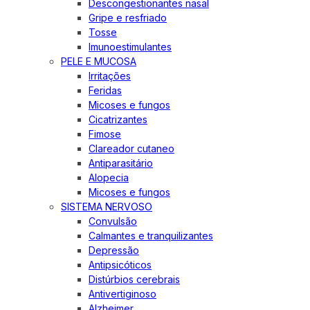
Descongestionantes nasal
Gripe e resfriado
Tosse
Imunoestimulantes
PELE E MUCOSA
Irritações
Feridas
Micoses e fungos
Cicatrizantes
Fimose
Clareador cutaneo
Antiparasitário
Alopecia
Micoses e fungos
SISTEMA NERVOSO
Convulsão
Calmantes e tranquilizantes
Depressão
Antipsicóticos
Distúrbios cerebrais
Antivertiginoso
Alzheimer