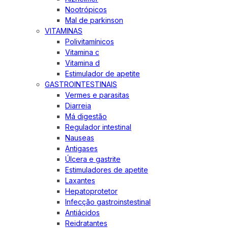
Nootrópicos
Mal de parkinson
VITAMINAS
Polivitamínicos
Vitamina c
Vitamina d
Estimulador de apetite
GASTROINTESTINAIS
Vermes e parasitas
Diarreia
Má digestão
Regulador intestinal
Nauseas
Antigases
Úlcera e gastrite
Estimuladores de apetite
Laxantes
Hepatoprotetor
Infecção gastroinstestinal
Antiácidos
Reidratantes