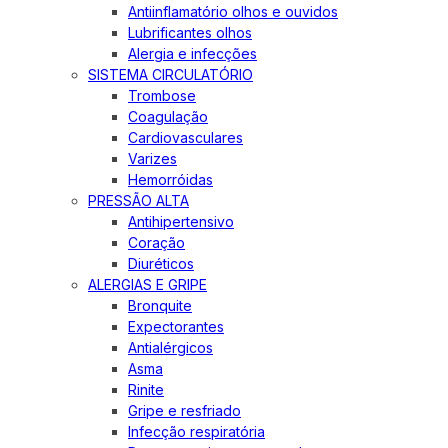
Antiinflamatório olhos e ouvidos
Lubrificantes olhos
Alergia e infecções
SISTEMA CIRCULATÓRIO
Trombose
Coagulação
Cardiovasculares
Varizes
Hemorróidas
PRESSÃO ALTA
Antihipertensivo
Coração
Diuréticos
ALERGIAS E GRIPE
Bronquite
Expectorantes
Antialérgicos
Asma
Rinite
Gripe e resfriado
Infecção respiratória