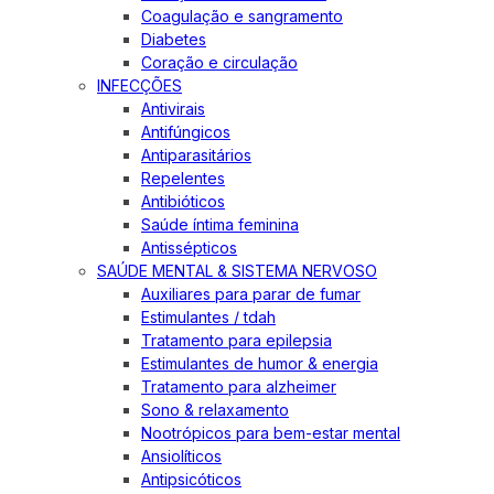
Coagulação e sangramento
Diabetes
Coração e circulação
INFECÇÕES
Antivirais
Antifúngicos
Antiparasitários
Repelentes
Antibióticos
Saúde íntima feminina
Antissépticos
SAÚDE MENTAL & SISTEMA NERVOSO
Auxiliares para parar de fumar
Estimulantes / tdah
Tratamento para epilepsia
Estimulantes de humor & energia
Tratamento para alzheimer
Sono & relaxamento
Nootrópicos para bem-estar mental
Ansiolíticos
Antipsicóticos