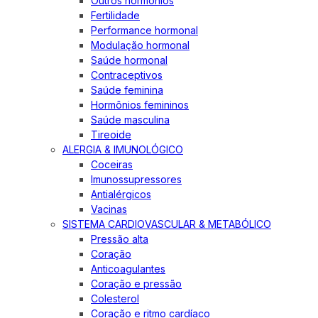
Outros hormônios
Fertilidade
Performance hormonal
Modulação hormonal
Saúde hormonal
Contraceptivos
Saúde feminina
Hormônios femininos
Saúde masculina
Tireoide
ALERGIA & IMUNOLÓGICO
Coceiras
Imunossupressores
Antialérgicos
Vacinas
SISTEMA CARDIOVASCULAR & METABÓLICO
Pressão alta
Coração
Anticoagulantes
Coração e pressão
Colesterol
Coração e ritmo cardíaco