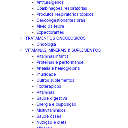
Antitussígenos
Combinações respiratórias
Produtos respiratórios tópicos
Descongestionantes orais
Alívio da febre
Expectorantes
TRATAMENTOS ONCOLÓGICOS
Oncologia
VITAMINAS, MINERAIS & SUPLEMENTOS
Vitaminas infantis
Proteínas e performance
Anemia e hemoglobina
Imunidade
Outros suplementos
Fitoterápicos
Vitaminas
Saúde digestiva
Energia e disposição
Multivitamínicos
Saúde óssea
Nutrição e dieta