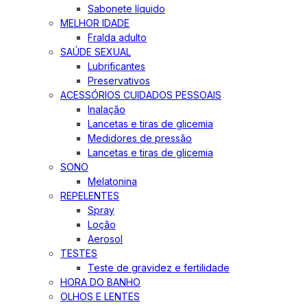
Sabonete líquido
MELHOR IDADE
Fralda adulto
SAÚDE SEXUAL
Lubrificantes
Preservativos
ACESSÓRIOS CUIDADOS PESSOAIS
Inalação
Lancetas e tiras de glicemia
Medidores de pressão
Lancetas e tiras de glicemia
SONO
Melatonina
REPELENTES
Spray
Loção
Aerosol
TESTES
Teste de gravidez e fertilidade
HORA DO BANHO
OLHOS E LENTES