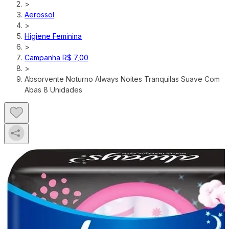
>
Aerossol
>
Higiene Feminina
>
Campanha R$ 7,00
>
Absorvente Noturno Always Noites Tranquilas Suave Com
Abas 8 Unidades