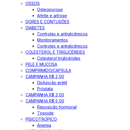
OSSOS
Osteoporose
Artrite e artrose
DORES E CONTUSÕES
DIABETES
Controles e antiglicêmicos
Monitoramentos
Controles e antiglicêmicos
COLESTEROL E TRIGLICÉRIDES
Colesterol triglicérides
PELE E MUCOSA
COMPRIMIDO/CAPSULA
CAMPANHA R$ 2,00
Disfunção erétil
Próstata
CAMPANHA R$ 3,00
CAMPANHA R$ 5,00
Reposição hormonal
Tireoide
PISICOTROPICO
Anemia